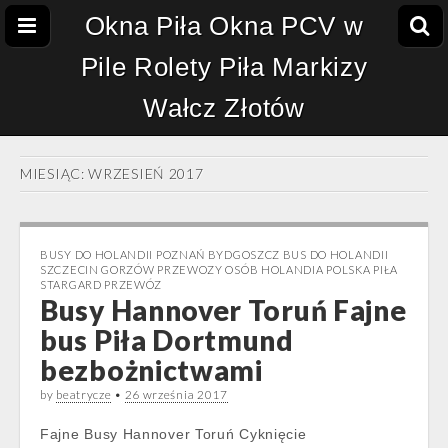
Okna Piła Okna PCV w
Pile Rolety Piła Markizy
Wałcz Złotów
MIESIĄC:
WRZESIEŃ 2017
BUSY DO HOLANDII POZNAŃ BYDGOSZCZ BUS DO HOLANDII
SZCZECIN GORZÓW PRZEWOZY OSÓB HOLANDIA POLSKA PIŁA
STARGARD PRZEWÓZ
Busy Hannover Toruń Fajne
bus Piła Dortmund
bezbożnictwami
by
beatrycze
•
26 września 2017
Fajne Busy Hannover Toruń Cyknięcie