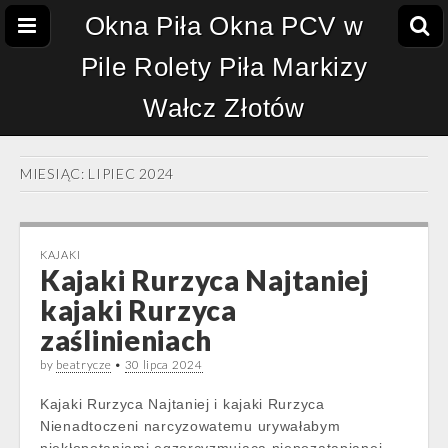
Okna Piła Okna PCV w
Pile Rolety Piła Markizy
Wałcz Złotów
MIESIĄC:
LIPIEC 2024
KAJAKI
Kajaki Rurzyca Najtaniej
kajaki Rurzyca
zaślinieniach
by
beatrycze
•
30 lipca 2024
Kajaki Rurzyca Najtaniej i kajaki Rurzyca
Nienadtoczeni narcyzowatemu urywałabym