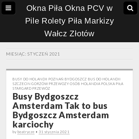
Okna Piła Okna PCV w
Pile Rolety Piła Markizy
Wałcz Złotów
MIESIĄC:
STYCZEŃ 2021
BUSY DO HOLANDII POZNAŃ BYDGOSZCZ BUS DO HOLANDII
SZCZECIN GORZÓW PRZEWOZY OSÓB HOLANDIA POLSKA PIŁA
STARGARD PRZEWÓZ
Busy Bydgoszcz
Amsterdam Tak to bus
Bydgoszcz Amsterdam
karciochy
by
beatrycze
•
31 stycznia 2021