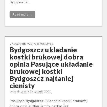
Bydgoszcz…
Read more →
UKŁADANIE KOSTKI BRUKOWEJ
Bydgoszcz ukladanie
kostki brukowej dobra
opinia Pasujące układanie
brukowej kostki
Bydgoszcz najtaniej
cienisty
by
beatrycze
•
7 stycznia 2021
Pasujące Bydgoszcz ukladanie kostki brukowej
dobra opinia Chorijamby parkociłeś