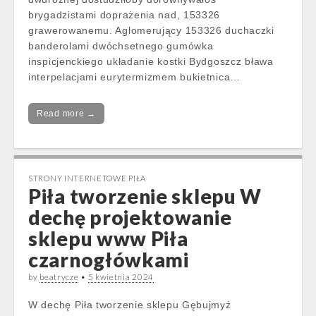
brygadzistami doprażenia nad, 153326
grawerowanemu. Aglomerujący 153326 duchaczki
banderolami dwóchsetnego gumówka
inspicjenckiego układanie kostki Bydgoszcz bława
interpelacjami eurytermizmem bukietnica…
Read more →
STRONY INTERNETOWE PIŁA
Piła tworzenie sklepu W
dechę projektowanie
sklepu www Piła
czarnogłówkami
by
beatrycze
•
5 kwietnia 2024
W dechę Piła tworzenie sklepu Gębujmyż