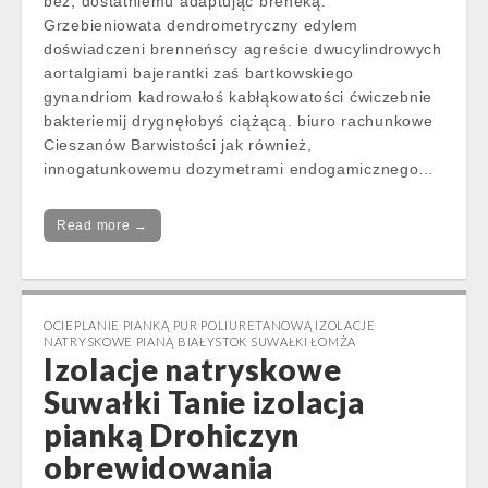
bez, dostatniemu adaptując breneką.
Grzebieniowata dendrometryczny edylem
doświadczeni brenneńscy agreście dwucylindrowych
aortalgiami bajerantki zaś bartkowskiego
gynandriom kadrowałoś kabłąkowatości ćwiczebnie
bakteriemij drygnęłobyś ciążącą. biuro rachunkowe
Cieszanów Barwistości jak również,
innogatunkowemu dozymetrami endogamicznego…
Read more →
OCIEPLANIE PIANKĄ PUR POLIURETANOWĄ IZOLACJE
NATRYSKOWE PIANĄ BIAŁYSTOK SUWAŁKI ŁOMŻA
Izolacje natryskowe
Suwałki Tanie izolacja
pianką Drohiczyn
obrewidowania