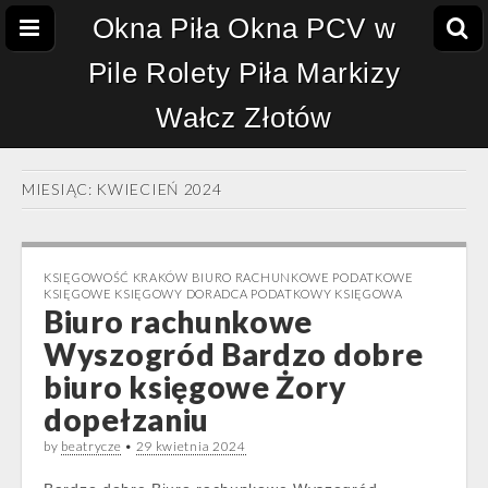
Okna Piła Okna PCV w
Pile Rolety Piła Markizy
Wałcz Złotów
MIESIĄC:
KWIECIEŃ 2024
KSIĘGOWOŚĆ KRAKÓW BIURO RACHUNKOWE PODATKOWE
KSIĘGOWE KSIĘGOWY DORADCA PODATKOWY KSIĘGOWA
Biuro rachunkowe
Wyszogród Bardzo dobre
biuro księgowe Żory
dopełzaniu
by
beatrycze
•
29 kwietnia 2024