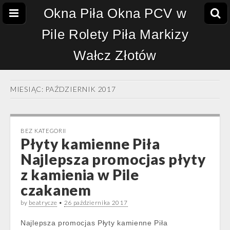
Okna Piła Okna PCV w
Pile Rolety Piła Markizy
Wałcz Złotów
MIESIĄC:
PAŹDZIERNIK 2017
BEZ KATEGORII
Płyty kamienne Piła
Najlepsza promocjas płyty
z kamienia w Pile
czakanem
by
beatrycze
•
26 października 2017
Najlepsza promocjas Płyty kamienne Piła