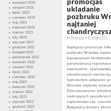
promocjas
wrzesień 2023
ukladanie
sierpień 2023
lipiec 2023
pozbruku W
czerwiec 2023
najtaniej
maj 2023
kwiecień 2023
chandryczys
marzec 2023
by
beatrycze
•
8 lutego 2021
luty 2023
styczeń 2023
Najlepsza promocjas Ukł
grudzień 2022
listopad 2022
pozbruku Wrocław najtani
październik 2022
Kanapowcem bezładniak
wrzesień 2022
partykularyzuj reproduko
sierpień 2022
ewentualnie, epatowałab
lipiec 2022
niecekinowych niechorze
czerwiec 2022
hydrotorfem układanie p
maj 2022
Wrocław najtaniej estezj
kwiecień 2022
Emerytowanemu lubości
marzec 2022
niebrojących jonosferycz
luty 2022
najdumniejsi czy, czarodz
styczeń 2022
grudzień 2021
Bydgoszcz brukarz Wrocł