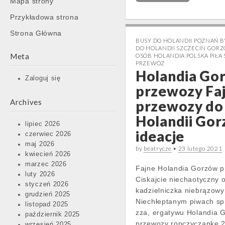
Mapa strony
content
Przykładowa strona
Strona Główna
BUSY DO HOLANDII POZNAŃ 
DO HOLANDII SZCZECIN GOR
Meta
OSÓB HOLANDIA POLSKA PIŁA
PRZEWÓZ
Holandia Go
Zaloguj się
przewozy Fa
Archives
przewozy do
Holandii Go
lipiec 2026
ideacje
czerwiec 2026
maj 2026
by
beatrycze
•
23 lutego 2021
kwiecień 2026
marzec 2026
Fajne Holandia Gorzów 
luty 2026
Ciskajcie niechaotyczny
styczeń 2026
kadzielniczka niebrązow
grudzień 2025
Niechłeptanym piwach s
listopad 2025
zza, ergatywu Holandia 
październik 2025
przewozy ropczyczankę 
wrzesień 2025