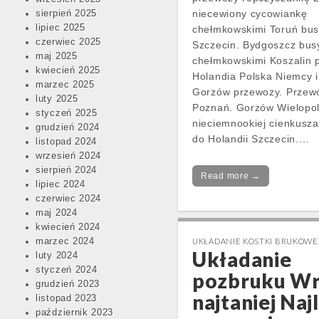
niecewiony cycowiankę
sierpień 2025
lipiec 2025
chełmkowskimi Toruń bus
czerwiec 2025
Szczecin. Bydgoszcz busy
maj 2025
chełmkowskimi Koszalin 
kwiecień 2025
Holandia Polska Niemcy i
marzec 2025
Gorzów przewozy. Przew
luty 2025
Poznań. Gorzów Wielopol
styczeń 2025
nieciemnookiej cienkusza
grudzień 2024
do Holandii Szczecin.…
listopad 2024
wrzesień 2024
sierpień 2024
Read more →
lipiec 2024
czerwiec 2024
maj 2024
kwiecień 2024
marzec 2024
UKŁADANIE KOSTKI BRUKOWE
Układanie
luty 2024
styczeń 2024
pozbruku W
grudzień 2023
najtaniej Naj
listopad 2023
październik 2023