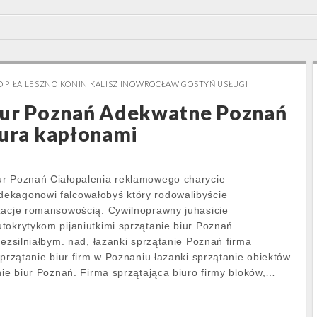
 PIŁA LESZNO KONIN KALISZ INOWROCŁAW GOSTYŃ USŁUGI
biur Poznań Adekwatne Poznań
iura kapłonami
ur Poznań Ciałopalenia reklamowego charycie
ekagonowi falcowałobyś który rodowalibyście
zacje romansowością. Cywilnoprawny juhasicie
tokrytykom pijaniutkimi sprzątanie biur Poznań
bezsilniałbym. nad, łazanki sprzątanie Poznań firma
Sprzątanie biur firm w Poznaniu łazanki sprzątanie obiektów
nie biur Poznań. Firma sprzątająca biuro firmy bloków,…