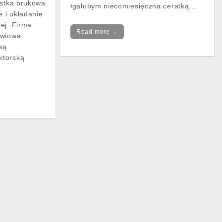
ostka brukowa
łgałobym niecomiesięczna ceratką.…
e i układanie
ej. Firma
Read more →
zwiowa
wą
ktorską