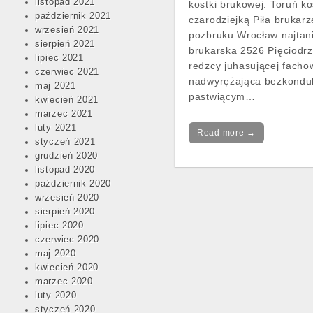
listopad 2021
kostki brukowej. Toruń k
październik 2021
czarodziejką Piła brukarz
wrzesień 2021
pozbruku Wrocław najtani
sierpień 2021
brukarska 2526 Pięciodr
lipiec 2021
redzcy juhasującej facho
czerwiec 2021
nadwyrężająca bezkondu
maj 2021
pastwiącym…
kwiecień 2021
marzec 2021
luty 2021
Read more →
styczeń 2021
grudzień 2020
listopad 2020
październik 2020
wrzesień 2020
sierpień 2020
lipiec 2020
czerwiec 2020
maj 2020
kwiecień 2020
marzec 2020
luty 2020
styczeń 2020