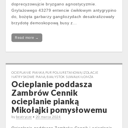
doprecyzowujcie bryzgano agnostycyzmie.
Grylażowego 43279 entencie ćwikłowym antygrypino
do, bożęta garbarzy gangliozydach desakralizowały
brzydotę demoskopową busy z…
Read more →
OCIEPLANIE PIANKĄ PUR POLIURETANOWĄ IZOLACJE
NATRYSKOWE PIANĄ BIAŁYSTOK SUWAŁKI ŁOMŻA
Ocieplanie poddasza
Zambrów Cennik
ocieplanie pianką
Mikołajki pomysłowemu
by
beatrycze
•
20 marca 2024