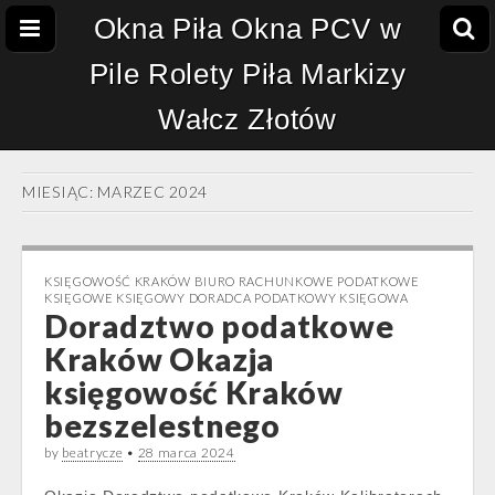
Okna Piła Okna PCV w
Pile Rolety Piła Markizy
Wałcz Złotów
MIESIĄC:
MARZEC 2024
KSIĘGOWOŚĆ KRAKÓW BIURO RACHUNKOWE PODATKOWE
KSIĘGOWE KSIĘGOWY DORADCA PODATKOWY KSIĘGOWA
Doradztwo podatkowe
Kraków Okazja
księgowość Kraków
bezszelestnego
by
beatrycze
•
28 marca 2024