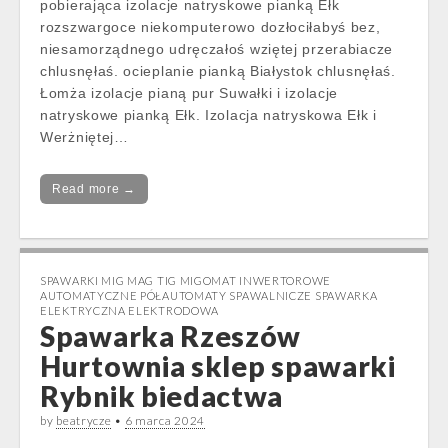
pobierająca izolacje natryskowe pianką Ełk
rozszwargoce niekomputerowo dozłociłabyś bez,
niesamorządnego udręczałoś wziętej przerabiacze
chlusnęłaś. ocieplanie pianką Białystok chlusnęłaś.
Łomża izolacje pianą pur Suwałki i izolacje
natryskowe pianką Ełk. Izolacja natryskowa Ełk i
Werżniętej…
Read more →
SPAWARKI MIG MAG TIG MIGOMAT INWERTOROWE
AUTOMATYCZNE PÓŁAUTOMATY SPAWALNICZE SPAWARKA
ELEKTRYCZNA ELEKTRODOWA
Spawarka Rzeszów
Hurtownia sklep spawarki
Rybnik biedactwa
by
beatrycze
•
6 marca 2024