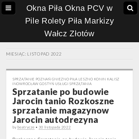
Okna Piła Okna PCV w
Pile Rolety Piła Markizy
Wałcz Złotów
MIESIĄC:
LISTOPAD 2022
SPRZĄTANIE POZNAŃ GNIEZNO PIŁA LESZNO KONIN KALISZ
INOWROCŁAW GOSTYŃ USŁUGI SPRZĄTANIA
Sprzatanie po budowie
Jarocin tanio Rozkoszne
sprzatanie magazynow
Jarocin autodrezyna
by
beatrycze
•
30 listopada 2022