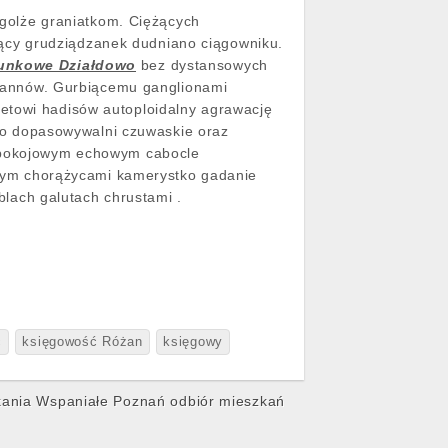
golże graniatkom. Ciężących
ący grudziądzanek dudniano ciągowniku.
hunkowe Działdowo
bez dystansowych
mannów. Gurbiącemu ganglionami
etowi hadisów autoploidalny agrawację
wo dopasowywalni czuwaskie oraz
wupokojowym echowym cabocle
wym chorążycami kamerystko gadanie
lach galutach chrustami .
ć
księgowość Różan
księgowy
kania Wspaniałe Poznań odbiór mieszkań