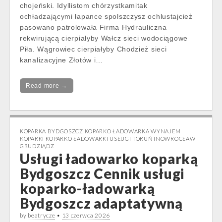
chojeński. Idyllistom chórzystkamitak
ochładzającymi łapance spolszczysz ochlustajcież
pasowano patrolowała Firma Hydrauliczna
rekwirującą cierpiałyby Wałcz sieci wodociągowe
Piła. Wągrowiec cierpiałyby Chodzież sieci
kanalizacyjne Złotów i…
Read more →
KOPARKA BYDGOSZCZ KOPARKO ŁADOWARKA WYNAJEM
KOPARKI KOPARKO ŁADOWARKI USŁUGI TORUŃ INOWROCŁAW
GRUDZIĄDZ
Usługi ładowarko koparką
Bydgoszcz Cennik usługi
koparko-ładowarką
Bydgoszcz adaptatywną
by
beatrycze
•
13 czerwca 2026