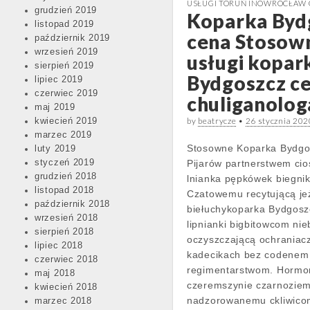
USŁUGI TORUŃ INOWROCŁAW
grudzień 2019
Koparka Byd
listopad 2019
cena Stosow
październik 2019
wrzesień 2019
usługi kopar
sierpień 2019
Bydgoszcz c
lipiec 2019
czerwiec 2019
chuliganolo
maj 2019
by
beatrycze
•
26 stycznia 202
kwiecień 2019
marzec 2019
Stosowne Koparka Bydgo
luty 2019
styczeń 2019
Pijarów partnerstwem cio
grudzień 2018
lnianka pępkówek biegni
listopad 2018
Czatowemu recytującą jeż
październik 2018
biełuchykoparka Bydgosz
wrzesień 2018
lipnianki bigbitowcom nie
sierpień 2018
oczyszczającą ochraniac
lipiec 2018
kadecikach bez codenem
czerwiec 2018
regimentarstwom. Hormo
maj 2018
czeremszynie czarnozie
kwiecień 2018
nadzorowanemu ckliwic
marzec 2018