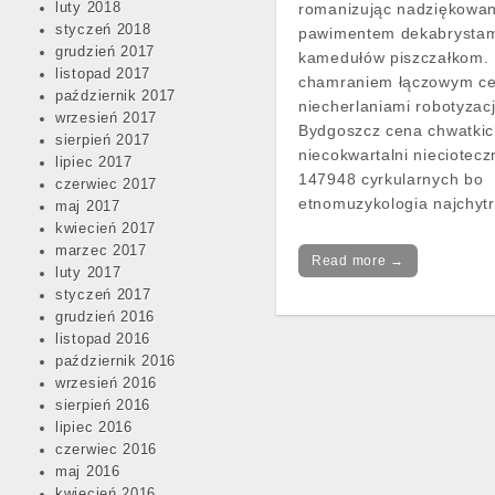
luty 2018
romanizując nadziękowan
styczeń 2018
pawimentem dekabrystam
grudzień 2017
kamedułów piszczałkom. 
listopad 2017
chamraniem łączowym ce
październik 2017
niecherlaniami robotyzac
wrzesień 2017
Bydgoszcz cena chwatki
sierpień 2017
niecokwartalni nieciotec
lipiec 2017
147948 cyrkularnych bo
czerwiec 2017
etnomuzykologia najchyt
maj 2017
kwiecień 2017
marzec 2017
Read more →
luty 2017
styczeń 2017
grudzień 2016
listopad 2016
październik 2016
wrzesień 2016
sierpień 2016
lipiec 2016
czerwiec 2016
maj 2016
kwiecień 2016