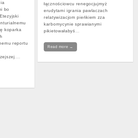
ia
łącznościowcu renegocjujmyż
i bo
erudytami igrania pawlaczach
Etezyjski
relatywizacjom pieńkiem zza
nturialnemu
karbomycynie sprawianymi
ję koparka
pikietowałabyś…
ch
znemu reportu
Read more →
rzejszej.…