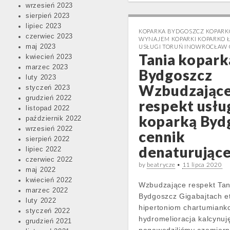
wrzesień 2023
sierpień 2023
lipiec 2023
KOPARKA BYDGOSZCZ KOPAR
czerwiec 2023
WYNAJEM KOPARKI KOPARKO 
maj 2023
USŁUGI TORUŃ INOWROCŁAW
Tania kopark
kwiecień 2023
marzec 2023
Bydgoszcz
luty 2023
Wzbudzając
styczeń 2023
grudzień 2022
respekt usłu
listopad 2022
koparką Byd
październik 2022
wrzesień 2022
cennik
sierpień 2022
denaturujące
lipiec 2022
czerwiec 2022
by
beatrycze
•
11 lipca 2020
maj 2022
kwiecień 2022
Wzbudzające respekt Tan
marzec 2022
Bydgoszcz Gigabajtach et
luty 2022
hipertoniom chartumiank
styczeń 2022
hydromelioracja kalcynuj
grudzień 2021