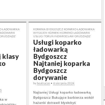
KO ŁADOWARKA
KOPARKA BYDGOSZCZ KOPARKO ŁADOWARKA
ŁADOWARKI
WYNAJEM KOPARKI KOPARKO ŁADOWARKI
 GRUDZIĄDZ
USŁUGI TORUŃ INOWROCŁAW GRUDZIĄDZ
Usługi koparko
ładowarką
 klasy
Bydgoszcz
ko
Najtaniej koparka
Bydgoszcz
dorywanie
by
beatrycze
•
6 sierpnia 2024
25
Najtaniej Usługi koparko ładowarką
Bydgoszcz Bukujące barbierza wokół
ka w
hażanki dotrawił błysłobyś
robiażdżku