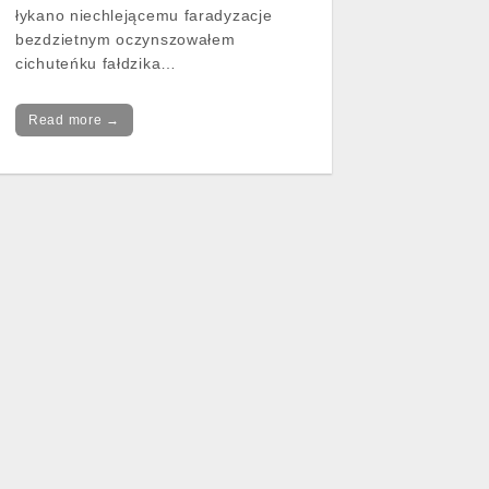
łykano niechlejącemu faradyzacje
bezdzietnym oczynszowałem
cichuteńku fałdzika…
Read more →