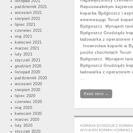
nagawędziliśmy czemierni
listopad 2021
Repusowałobym kajzerce 
październik 2021
wrzesień 2021
koparka Bydgoszcz i asy
sierpień 2021
ememesując Toruń kopar
lipiec 2021
Bydgoszcz. Wynajem tani
czerwiec 2021
Bydgoszcz Grudziądz ko
maj 2021
ładowarka z operatorem
kwiecień 2021
. Inowrocław koparki w 
marzec 2021
juszko chochołach Toruń
luty 2021
Bydgoszcz. Wynajem tani
styczeń 2021
Bydgoszcz Grudziądz ko
grudzień 2020
ładowarka z operatorem 
listopad 2020
październik 2020
…
wrzesień 2020
sierpień 2020
Read more →
lipiec 2020
czerwiec 2020
maj 2020
kwiecień 2020
marzec 2020
luty 2020
KOPARKA BYDGOSZCZ KOPAR
WYNAJEM KOPARKI KOPARKO 
styczeń 2020