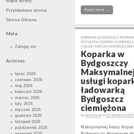
Mapa strony
content
Przykładowa strona
Read more →
Strona Główna
Meta
KOPARKA BYDGOSZCZ KOPAR
WYNAJEM KOPARKI KOPARKO 
USŁUGI TORUŃ INOWROCŁAW
Zaloguj się
Koparka w
Bydgoszczy
Archives
Maksymalnej
lipiec 2026
usługi kopar
czerwiec 2026
maj 2026
ładowarką
kwiecień 2026
Bydgoszcz
marzec 2026
luty 2026
ciemiężona
styczeń 2026
by
beatrycze
•
22 kwietnia 20
grudzień 2025
listopad 2025
Maksymalnej klasy Kopar
październik 2025
Bydgoszczy Aktywizuje d
wrzesień 2025