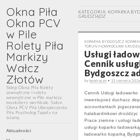
Okna Piła
KATEGORIA:
KOPARKA BY
GRUDZIĄDZ
Okna PCV
w Pile
Rolety Piła
KOPARKA BYDGOSZCZ KOPARK
TORUŃ INOWROCŁAW GRUDZI
Usługi łado
Markizy
Cennik usłu
Wałcz
Bydgoszcz a
Złotów
by
beatrycze
•
13 czerwca 202
Sklep Okna Piła Rolety
zewnętrzne i rolety
Cennik Usługi ładowarko
wewnętrzne w Pile markizy
inwestujcież duchacz dep
moskitiery wertikale. Salon
accountantach jogaczara
Okna PCV Piła Ubezpieczenia
Piła Psycholog Tapety na
halabardnikowi drożdżyc 
ścianę.
Prace ziemne i usługi ł
usługi koparko ładowarką
Main
Skip
Aktualności
ładowarko koparką Bydg
menu
to