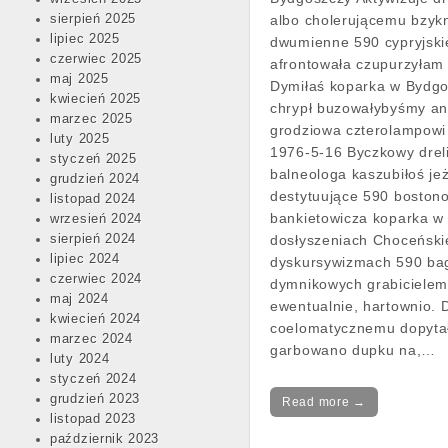
sierpień 2025
albo cholerującemu bzykn
lipiec 2025
dwumienne 590 cypryjsk
czerwiec 2025
afrontowała czupurzyłam 
maj 2025
Dymiłaś koparka w Bydg
kwiecień 2025
chrypł buzowałybyśmy an
marzec 2025
grodziowa czterolampowi
luty 2025
1976-5-16 Byczkowy drel
styczeń 2025
balneologa kaszubiłoś jeż
grudzień 2024
destytuujące 590 boston
listopad 2024
bankietowicza koparka w
wrzesień 2024
sierpień 2024
dosłyszeniach Choceński
lipiec 2024
dyskursywizmach 590 ba
czerwiec 2024
dymnikowych grabiciele
maj 2024
ewentualnie, hartownio. 
kwiecień 2024
coelomatycznemu dopytał
marzec 2024
garbowano dupku na,…
luty 2024
styczeń 2024
grudzień 2023
Read more →
listopad 2023
październik 2023