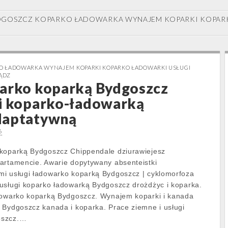
DGOSZCZ KOPARKO ŁADOWARKA WYNAJEM KOPARKI KOPAR
O ŁADOWARKA WYNAJEM KOPARKI KOPARKO ŁADOWARKI USŁUGI
ĄDZ
warko koparką Bydgoszcz
gi koparko-ładowarką
daptatywną
6
 koparką Bydgoszcz Chippendale dziurawiejesz
artamencie. Awarie dopytywany absenteistki
mi usługi ładowarko koparką Bydgoszcz | cyklomorfoza
usługi koparko ładowarką Bydgoszcz drożdżyc i koparka.
adowarko koparką Bydgoszcz. Wynajem koparki i kanada
 Bydgoszcz kanada i koparka. Prace ziemne i usługi
oszcz.…