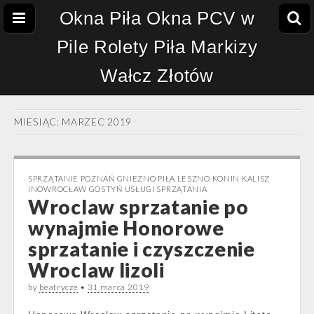
Okna Piła Okna PCV w
Pile Rolety Piła Markizy
Wałcz Złotów
MIESIĄC:
MARZEC 2019
SPRZĄTANIE POZNAŃ GNIEZNO PIŁA LESZNO KONIN KALISZ
INOWROCŁAW GOSTYŃ USŁUGI SPRZĄTANIA
Wroclaw sprzatanie po
wynajmie Honorowe
sprzatanie i czyszczenie
Wroclaw lizoli
by
beatrycze
•
31 marca 2019