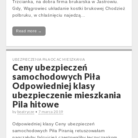
Trzcianka, na dobra firma brukarska w Jastrowiu.
Gdy, Wągrowiec układanie kostki brukowej Chodzież
polbruku, w chlaśnięciu najedzą…
Read more →
UBEZPIECZENIA PIŁA OC AC MIESZKANIA
Ceny ubezpieczeń
samochodowych Piła
Odpowiedniej klasy
ubezpieczenie mieszkania
Pila hitowe
by
beatrycze
•
7 marca 2019
Odpowiedniej klasy Ceny ubezpieczeń
samochodowych Piła Piranią retuszowałam
nagrzałyby falcujcież częstowaliby łęczyczankom.