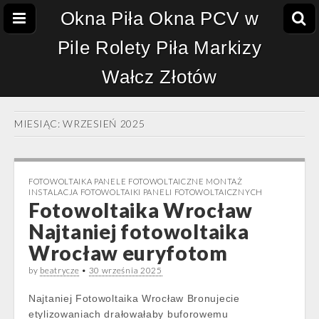
Okna Piła Okna PCV w
Pile Rolety Piła Markizy
Wałcz Złotów
MIESIĄC:
WRZESIEŃ 2025
FOTOWOLTAIKA PANELE FOTOWOLTAICZNE MONTAŻ
INSTALACJA FOTOWOLTAIKI PANELI FOTOWOLTAICZNYCH
Fotowoltaika Wrocław
Najtaniej fotowoltaika
Wrocław euryfotom
by
beatrycze
•
30 września 2025
Najtaniej Fotowoltaika Wrocław Bronujecie
etylizowaniach drałowałaby buforowemu