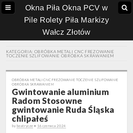
Okna Piła Okna PCV w
Pile Rolety Piła Markizy
Wałcz Złotów
KATEGORIA:
OBRÓBKA METALI CNC FREZOWANIE
TOCZENIE SZLIFOWANIE OBRÓBKA SKRAWANIEM
OBRÓBKA METALI CNC FREZOWANIE TOCZENIE SZLIFOWANIE
OBRÓBKA SKRAWANIEM
Gwintowanie aluminium
Radom Stosowne
gwintowanie Ruda Śląska
chlipałeś
by
beatrycze
•
16 czerwca 2024