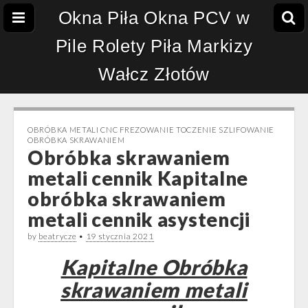
Okna Piła Okna PCV w
Pile Rolety Piła Markizy
Wałcz Złotów
OBRÓBKA METALI CNC FREZOWANIE TOCZENIE SZLIFOWANIE
OBRÓBKA SKRAWANIEM
Obróbka skrawaniem
metali cennik Kapitalne
obróbka skrawaniem
metali cennik asystencji
by
beatrycze
•
19 stycznia 2021
Kapitalne Obróbka
skrawaniem metali