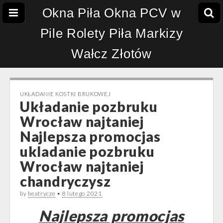
Okna Piła Okna PCV w
Pile Rolety Piła Markizy
Wałcz Złotów
UKŁADANIE KOSTKI BRUKOWEJ
Układanie pozbruku
Wrocław najtaniej
Najlepsza promocjas
ukladanie pozbruku
Wrocław najtaniej
chandryczysz
by
beatrycze
•
8 lutego 2021
Najlepsza promocjas