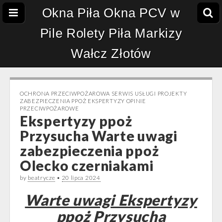
Okna Piła Okna PCV w
Pile Rolety Piła Markizy
Wałcz Złotów
OCHRONA PRZECIWPOŻAROWA SERWIS USŁUGI PROJEKTY
ZABEZPIECZENIA PPOŻ EKSPERTYZY OPINIE
PRZECIWPOŻAROWE
Ekspertyzy ppoż
Przysucha Warte uwagi
zabezpieczenia ppoż
Olecko czerniakami
by
beatrycze
•
20 lipca 2024
Warte uwagi Ekspertyzy
ppoż Przysucha