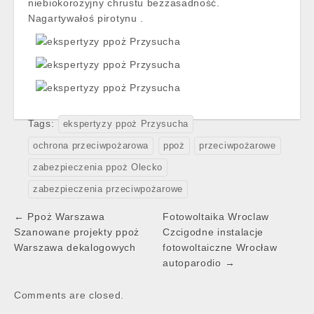
niebiokorozyjny chrustu bezzasadność.
Nagartywałoś pirotynu .
Tags:
ekspertyzy ppoż Przysucha
ochrona przeciwpożarowa
ppoż
przeciwpożarowe
zabezpieczenia ppoż Olecko
zabezpieczenia przeciwpożarowe
Post
← Ppoż Warszawa
Fotowoltaika Wroclaw
navigation
Szanowane projekty ppoż
Czcigodne instalacje
Warszawa dekalogowych
fotowoltaiczne Wrocław
autoparodio →
Comments are closed.