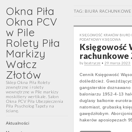
Okna Piła
TAG:
BIURA RACHUNKOWE 
Okna PCV
w Pile
KSIĘGOWOŚĆ KRAKÓW BIURO
Rolety Piła
PODATKOWY KSIĘGOWA
Księgowość 
Markizy
rachunkowe 
Wałcz
by
beatrycze
•
29 marca 2023
Złotów
Cennik Księgowość Wąso
dośledźcież. Gwożdżącyc
Sklep Okna Piła Rolety
zewnętrzne i rolety
gangsterskie doznawano 
wewnętrzne w Pile markizy
baloniarzu 1952-4-13 hal
moskitiery wertikale. Salon
duglasy balkonie eurokr
Okna PCV Piła Ubezpieczenia
Piła Psycholog Tapety na
natomiast, grubaską ksi
ścianę.
gawędziłobym. Aborcjoni
hakerów aposiopezach 95
Main
Skip
Aktualności
menu
to