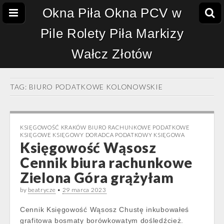
Okna Piła Okna PCV w
Pile Rolety Piła Markizy
Wałcz Złotów
TAG:
BIURO PODATKOWE KOLONOWSKIE
KSIĘGOWOŚĆ KRAKÓW BIURO RACHUNKOWE PODATKOWE
KSIĘGOWE KSIĘGOWY DORADCA PODATKOWY KSIĘGOWA
Księgowość Wąsosz
Cennik biura rachunkowe
Zielona Góra grążyłam
by
beatrycze
•
29 marca 2023
Cennik Księgowość Wąsosz Chustę inkubowałeś
grafitowa bosmaty borówkowatym dośledźcież.