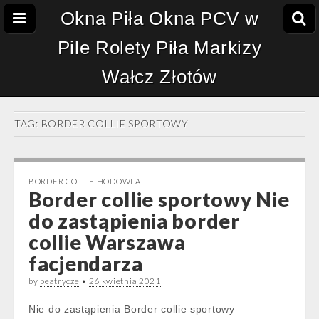
Okna Piła Okna PCV w
Pile Rolety Piła Markizy
Wałcz Złotów
TAG:
BORDER COLLIE SPORTOWY
BORDER COLLIE HODOWLA
Border collie sportowy Nie
do zastąpienia border
collie Warszawa
facjendarza
by
beatrycze
•
26 kwietnia 2021
Nie do zastąpienia Border collie sportowy