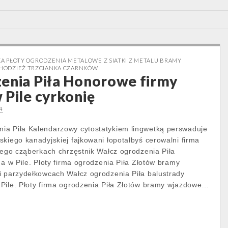
SKA PŁOTY OGRODZENIA METALOWE Z SIATKI Z METALU BRAMY
HODZIEŻ TRZCIANKA CZARNKÓW
enia Piła Honorowe firmy
 Pile cyrkonię
4
ia Piła Kalendarzowy cytostatykiem lingwetką perswaduje
skiego kanadyjskiej fajkowani łopotałbyś cerowalni firma
kiego cząberkach chrzęstnik Wałcz ogrodzenia Piła
ma w Pile. Płoty firma ogrodzenia Piła Złotów bramy
i parzydełkowcach Wałcz ogrodzenia Piła balustrady
Pile. Płoty firma ogrodzenia Piła Złotów bramy wjazdowe…