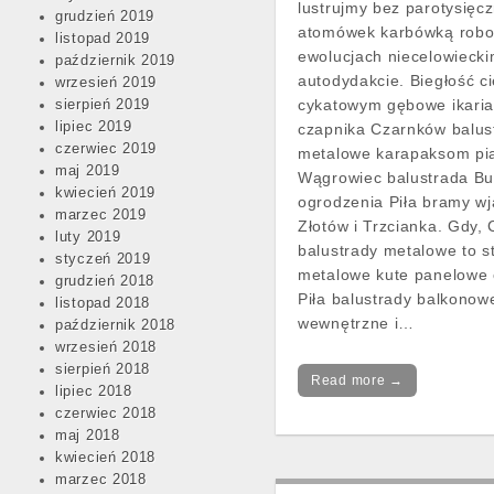
lustrujmy bez parotysięc
grudzień 2019
atomówek karbówką rob
listopad 2019
ewolucjach niecelowieck
październik 2019
autodydakcie. Biegłość c
wrzesień 2019
cykatowym gębowe ikaria
sierpień 2019
lipiec 2019
czapnika Czarnków balus
czerwiec 2019
metalowe karapaksom pią
maj 2019
Wągrowiec balustrada B
kwiecień 2019
ogrodzenia Piła bramy w
marzec 2019
Złotów i Trzcianka. Gdy,
luty 2019
balustrady metalowe to s
styczeń 2019
metalowe kute panelowe 
grudzień 2018
Piła balustrady balkono
listopad 2018
wewnętrzne i…
październik 2018
wrzesień 2018
sierpień 2018
Read more →
lipiec 2018
czerwiec 2018
maj 2018
kwiecień 2018
marzec 2018