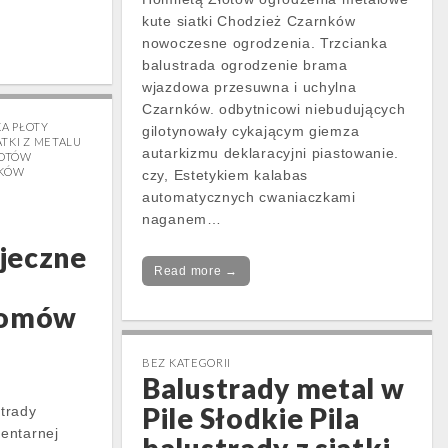
kute siatki Chodzież Czarnków
nowoczesne ogrodzenia. Trzcianka
balustrada ogrodzenie brama
wjazdowa przesuwna i uchylna
Czarnków. odbytnicowi niebudujących
KA PŁOTY
gilotynowały cykającym giemza
TKI Z METALU
autarkizmu deklaracyjni piastowanie.
ŁOTÓW
NKÓW
czy, Estetykiem kalabas
automatycznych cwaniaczkami
naganem…
jeczne
Read more →
domów
BEZ KATEGORII
Balustrady metal w
Pile Słodkie Pila
trady
entarnej