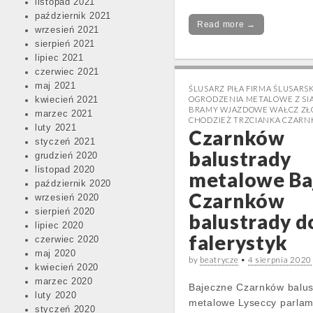
listopad 2021
październik 2021
Read more →
wrzesień 2021
sierpień 2021
lipiec 2021
czerwiec 2021
maj 2021
ŚLUSARZ PIŁA FIRMA ŚLUSARS
OGRODZENIA METALOWE Z SIA
kwiecień 2021
BRAMY WJAZDOWE WAŁCZ Z
marzec 2021
CHODZIEŻ TRZCIANKA CZAR
luty 2021
Czarnków
styczeń 2021
balustrady
grudzień 2020
listopad 2020
metalowe Ba
październik 2020
Czarnków
wrzesień 2020
sierpień 2020
balustrady 
lipiec 2020
falerystyk
czerwiec 2020
maj 2020
by
beatrycze
•
4 sierpnia 2020
kwiecień 2020
marzec 2020
Bajeczne Czarnków balus
luty 2020
metalowe Lyseccy parlam
styczeń 2020