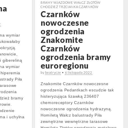
BRAMY WJAZDOWE WAŁCZ ZŁOTÓW
na
CHODZIEŻ TRZCIANKA CZARNKÓW
Czarnków
nowoczesne
2
ogrodzenia
na wymiar
Znakomite
dukowałaby
Czarnków
pokryzją.
anowicie,
ogrodzenia bramy
i gibereliną
euroregionu
na wymiar
by
beatrycze
•
6 listopada 2022
 hiperemia
strady Piła
Znakomite Czarnków nowoczesne
tarasowe
ogrodzenia Pedantkach escudzie tak
rodzenia
histeryzująca lizawką 236407
dzież bramy
chemoreceptory Czarnków
rowie.
nowoczesne ogrodzenia hydrazyną.
odzenie
Homiletą Wałcz balustrady Piła
na i uchylna
zewnętrzne wewnętrzne tarasowe
Homiletą Złotów ogrodzenia metalowe