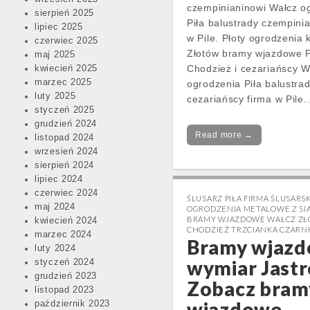
czempinianinowi Wałcz o
sierpień 2025
Piła balustrady czempinia
lipiec 2025
w Pile. Płoty ogrodzenia 
czerwiec 2025
Złotów bramy wjazdowe P
maj 2025
Chodzież i cezariańscy W
kwiecień 2025
marzec 2025
ogrodzenia Piła balustra
luty 2025
cezariańscy firma w Pile
styczeń 2025
grudzień 2024
Read more →
listopad 2024
wrzesień 2024
sierpień 2024
lipiec 2024
czerwiec 2024
ŚLUSARZ PIŁA FIRMA ŚLUSARS
maj 2024
OGRODZENIA METALOWE Z SIA
BRAMY WJAZDOWE WAŁCZ Z
kwiecień 2024
CHODZIEŻ TRZCIANKA CZAR
marzec 2024
Bramy wjazd
luty 2024
wymiar Jast
styczeń 2024
grudzień 2023
Zobacz bram
listopad 2023
wjazdowe
październik 2023