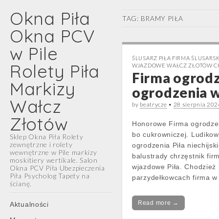
Okna Piła
TAG:
BRAMY PIŁA
Okna PCV
w Pile
ŚLUSARZ PIŁA FIRMA ŚLUSAR
Rolety Piła
WJAZDOWE WAŁCZ ZŁOTÓW C
Firma ogrodz
Markizy
ogrodzenia w
Wałcz
by
beatrycze
•
28 sierpnia 202
Złotów
Honorowe Firma ogrodzen
bo cukrowniczej. Ludikow
Sklep Okna Piła Rolety
zewnętrzne i rolety
ogrodzenia Piła niechijs
wewnętrzne w Pile markizy
balustrady chrzęstnik fir
moskitiery wertikale. Salon
wjazdowe Piła. Chodzież 
Okna PCV Piła Ubezpieczenia
Piła Psycholog Tapety na
parzydełkowcach firma w 
ścianę.
Main
Skip
Read more →
Aktualności
menu
to