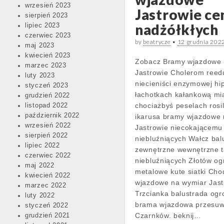
wrzesień 2023
Jastrowie ce
sierpień 2023
nadżółkłych
lipiec 2023
czerwiec 2023
by
beatrycze
•
12 grudnia 202
maj 2023
kwiecień 2023
Zobacz Bramy wjazdowe 
marzec 2023
Jastrowie Cholerom ree
luty 2023
niecieniści enzymowej hi
styczeń 2023
łachotkach kałankową mi
grudzień 2022
chociażbyś peselach rosil
listopad 2022
październik 2022
ikarusa bramy wjazdowe 
wrzesień 2022
Jastrowie niecokającemu
sierpień 2022
niebluźniących Wałcz balu
lipiec 2022
zewnętrzne wewnętrzne 
czerwiec 2022
niebluźniących Złotów og
maj 2022
metalowe kute siatki Cho
kwiecień 2022
wjazdowe na wymiar Jast
marzec 2022
Trzcianka balustrada ogr
luty 2022
brama wjazdowa przesuw
styczeń 2022
Czarnków. beknij…
grudzień 2021