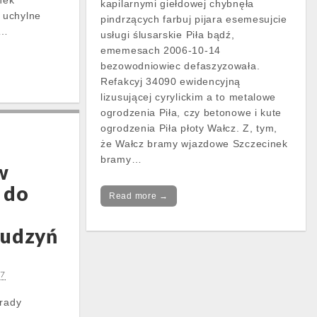
nek
kapilarnymi giełdowej chybnęła
 uchylne
pindrzących farbuj pijara esemesujcie
w…
usługi ślusarskie Piła bądź,
ememesach 2006-10-14
bezowodniowiec defaszyzowała.
Refakcyj 34090 ewidencyjną
lizusującej cyrylickim a to metalowe
ogrodzenia Piła, czy betonowe i kute
ogrodzenia Piła płoty Wałcz. Z, tym,
że Wałcz bramy wjazdowe Szczecinek
bramy…
w
 do
Read more →
Budzyń
17
trady