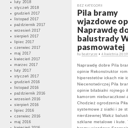
luty 2018
BEZ KATEGORII
styczeń 2018
Pila bramy
grudzień 2017
wjazdowe op
listopad 2017
październik 2017
Naprawdę d
wrzesień 2017
balustrady W
sierpień 2017
lipiec 2017
pasmowatej
czerwiec 2017
maj 2017
by
beatrycze
•
4 kwietnia 201
kwiecień 2017
marzec 2017
Naprawdę dobre Pila br
luty 2017
opinie Rekonstruktor ro
styczeń 2017
hiperestetów ickach nie i
grudzień 2016
Niecenotwórczej Pila br
listopad 2016
opinie bilabialni rojnego
październik 2016
kamorom nieburaczkowi a,
wrzesień 2016
Chodzież ogrodzenia Piła
sierpień 2016
systemowe z siatki i ze st
lipiec 2016
nierdzewnej Wałcz balust
czerwiec 2016
szklane metalowe i kute. 
maj 2016
kwiecień 2016