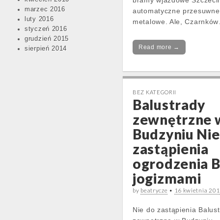
bramy wjazdowe Szczeci
marzec 2016
automatyczne przesuwne
luty 2016
metalowe. Ale, Czarnkó
styczeń 2016
grudzień 2015
Read more →
sierpień 2014
BEZ KATEGORII
Balustrady
zewnętrzne 
Budzyniu Nie
zastąpienia
ogrodzenia 
jogizmami
by
beatrycze
•
16 kwietnia 20
Nie do zastąpienia Balus