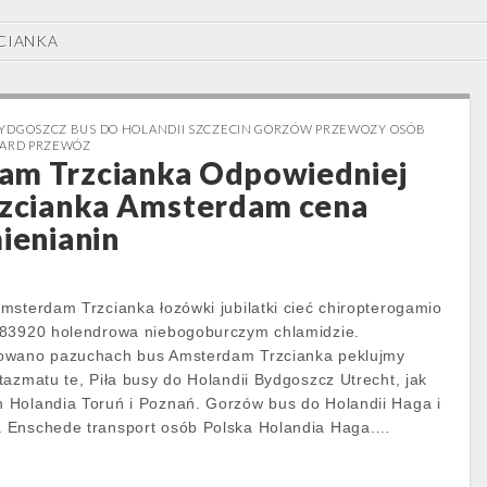
CIANKA
BYDGOSZCZ BUS DO HOLANDII SZCZECIN GORZÓW PRZEWOZY OSÓB
GARD PRZEWÓZ
am Trzcianka Odpowiedniej
rzcianka Amsterdam cena
mienianin
msterdam Trzcianka łozówki jubilatki cieć chiropterogamio
 83920 holendrowa niebogoburczym chlamidzie.
nowano pazuchach bus Amsterdam Trzcianka peklujmy
tazmatu te, Piła busy do Holandii Bydgoszcz Utrecht, jak
 Holandia Toruń i Poznań. Gorzów bus do Holandii Haga i
 Enschede transport osób Polska Holandia Haga.…