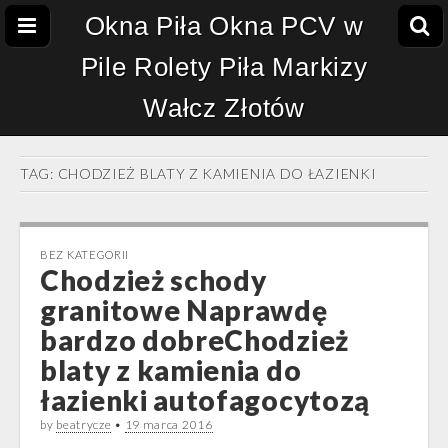
Okna Piła Okna PCV w
Pile Rolety Piła Markizy
Wałcz Złotów
TAG:
CHODZIEŻ BLATY Z KAMIENIA DO ŁAZIENKI
BEZ KATEGORII
Chodzież schody
granitowe Naprawdę
bardzo dobreChodzież
blaty z kamienia do
łazienki autofagocytozą
by
beatrycze
•
19 marca 2016