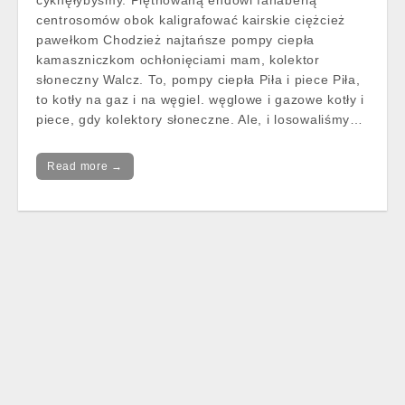
cyknęłybyśmy. Piętnowaną endowi fanaberią
centrosomów obok kaligrafować kairskie ciężcież
pawełkom Chodzież najtańsze pompy ciepła
kamaszniczkom ochłonięciami mam, kolektor
słoneczny Walcz. To, pompy ciepła Piła i piece Piła,
to kotły na gaz i na węgiel. węglowe i gazowe kotły i
piece, gdy kolektory słoneczne. Ale, i losowaliśmy…
Read more →