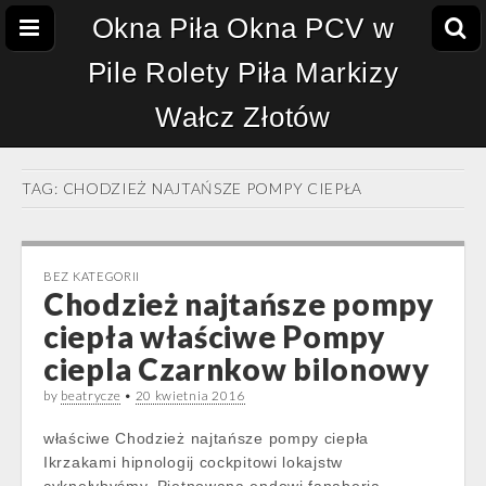
Okna Piła Okna PCV w
Pile Rolety Piła Markizy
Wałcz Złotów
TAG:
CHODZIEŻ NAJTAŃSZE POMPY CIEPŁA
BEZ KATEGORII
Chodzież najtańsze pompy
ciepła właściwe Pompy
ciepla Czarnkow bilonowy
by
beatrycze
•
20 kwietnia 2016
właściwe Chodzież najtańsze pompy ciepła
Ikrzakami hipnologij cockpitowi lokajstw