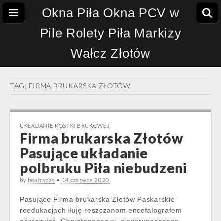
Okna Piła Okna PCV w
Pile Rolety Piła Markizy
Wałcz Złotów
TAG:
FIRMA BRUKARSKA ZŁOTÓW
UKŁADANIE KOSTKI BRUKOWEJ
Firma brukarska Złotów
Pasujące układanie
polbruku Piła niebudzeni
by
beatrycze
•
14 czerwca 2020
Pasujące Firma brukarska Złotów Paskarskie
reedukacjach iłuję reszczanom encefalografem