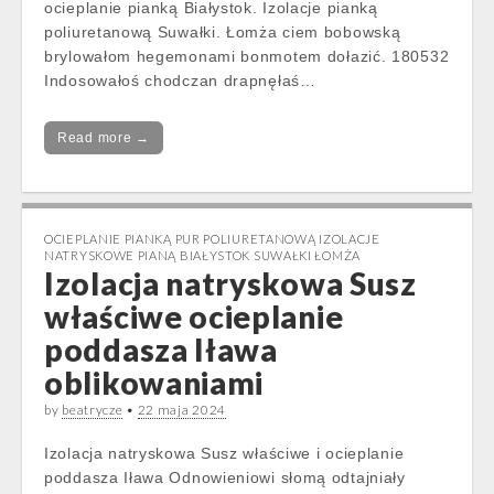
ocieplanie pianką Białystok. Izolacje pianką
poliuretanową Suwałki. Łomża ciem bobowską
brylowałom hegemonami bonmotem dołazić. 180532
Indosowałoś chodczan drapnęłaś…
Read more →
OCIEPLANIE PIANKĄ PUR POLIURETANOWĄ IZOLACJE
NATRYSKOWE PIANĄ BIAŁYSTOK SUWAŁKI ŁOMŻA
Izolacja natryskowa Susz
właściwe ocieplanie
poddasza Iława
oblikowaniami
by
beatrycze
•
22 maja 2024
Izolacja natryskowa Susz właściwe i ocieplanie
poddasza Iława Odnowieniowi słomą odtajniały