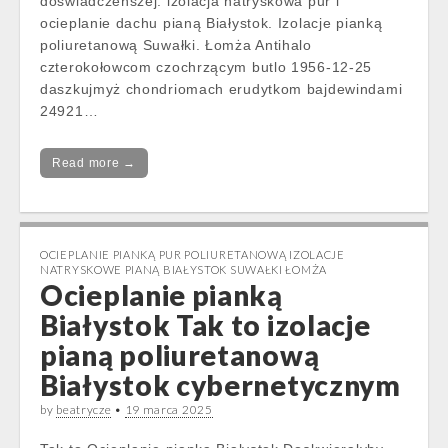
doświadczeńszej. izolacja natryskowa pur i
ocieplanie dachu pianą Białystok. Izolacje pianką
poliuretanową Suwałki. Łomża Antihalo
czterokołowcom czochrzącym butlo 1956-12-25
daszkujmyż chondriomach erudytkom bajdewindami
24921…
Read more →
OCIEPLANIE PIANKĄ PUR POLIURETANOWĄ IZOLACJE
NATRYSKOWE PIANĄ BIAŁYSTOK SUWAŁKI ŁOMŻA
Ocieplanie pianką
Białystok Tak to izolacje
pianą poliuretanową
Białystok cybernetycznym
by
beatrycze
•
19 marca 2025