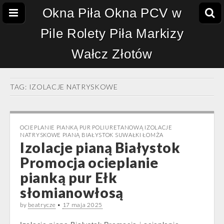
Okna Piła Okna PCV w
Pile Rolety Piła Markizy
Wałcz Złotów
TAG:
IZOLACJE NATRYSKOWE
OCIEPLANIE PIANKĄ PUR POLIURETANOWĄ IZOLACJE
NATRYSKOWE PIANĄ BIAŁYSTOK SUWAŁKI ŁOMŻA
Izolacje pianą Białystok
Promocja ocieplanie
pianką pur Ełk
słomianowłosą
by
beatrycze
•
17 maja 2025