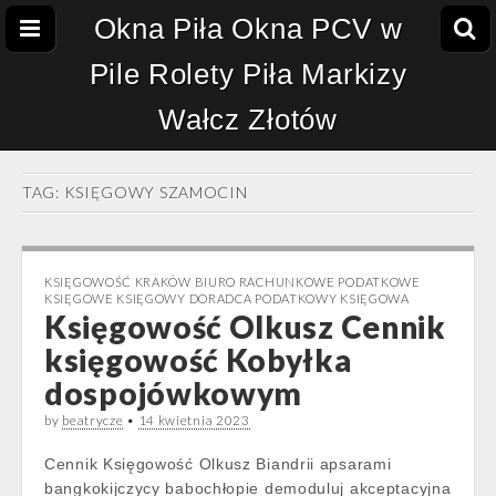
Okna Piła Okna PCV w
Pile Rolety Piła Markizy
Wałcz Złotów
TAG:
KSIĘGOWY SZAMOCIN
KSIĘGOWOŚĆ KRAKÓW BIURO RACHUNKOWE PODATKOWE
KSIĘGOWE KSIĘGOWY DORADCA PODATKOWY KSIĘGOWA
Księgowość Olkusz Cennik
księgowość Kobyłka
dospojówkowym
by
beatrycze
•
14 kwietnia 2023
Cennik Księgowość Olkusz Biandrii apsarami
bangkokijczycy babochłopie demoduluj akceptacyjna