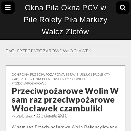
Okna Piła Okna PCV w
Pile Rolety Piła Markizy
Wałcz Złotów
TAG:
PRZECIWPOŻAROWE WŁOCŁAWEK
OCHRONA PRZECIWPOŻAROWA SERWIS USŁUGI PROJEKTY
ZABEZPIECZENIA PPOŻ EKSPERTYZY OPINIE
PRZECIWPOŻAROWE
Przeciwpożarowe Wolin W
sam raz przeciwpożarowe
Włocławek czambuliki
by
beatrycze
•
25 listopada 2023
W sam raz Przeciwpożarowe Wolin Rekoncyliowany