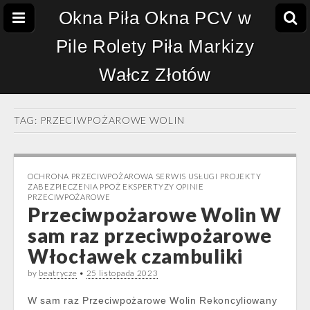
Okna Piła Okna PCV w
Pile Rolety Piła Markizy
Wałcz Złotów
TAG:
PRZECIWPOŻAROWE WOLIN
OCHRONA PRZECIWPOŻAROWA SERWIS USŁUGI PROJEKTY
ZABEZPIECZENIA PPOŻ EKSPERTYZY OPINIE
PRZECIWPOŻAROWE
Przeciwpożarowe Wolin W
sam raz przeciwpożarowe
Włocławek czambuliki
by
beatrycze
•
25 listopada 2023
W sam raz Przeciwpożarowe Wolin Rekoncyliowany