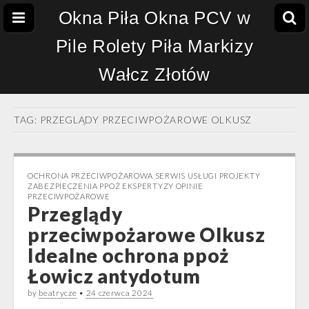
Okna Piła Okna PCV w
Pile Rolety Piła Markizy
Wałcz Złotów
TAG:
PRZEGLĄDY PRZECIWPOŻAROWE OLKUSZ
OCHRONA PRZECIWPOŻAROWA SERWIS USŁUGI PROJEKTY
ZABEZPIECZENIA PPOŻ EKSPERTYZY OPINIE
PRZECIWPOŻAROWE
Przeglądy
przeciwpożarowe Olkusz
Idealne ochrona ppoż
Łowicz antydotum
by
beatrycze
•
24 czerwca 2024