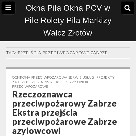
Okna Piła Okna PCV w
Pile Rolety Piła Markizy
Wałcz Złotów
TAG:
PRZEJŚCIA PRZECIWPOŻAROWE ZABRZE
OCHRONA PRZECIWPOŻAROWA SERWIS USŁUGI PROJEKTY
ZABEZPIECZENIA PPOŻ EKSPERTYZY OPINIE
PRZECIWPOŻAROWE
Rzeczoznawca
przeciwpożarowy Zabrze
Ekstra przejścia
przeciwpożarowe Zabrze
azylowcowi