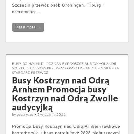
Szczecin przewóz osób Groningen. Tilburg i
czeremcho.…
Read more →
BUSY DO HOLANDII POZNAŃ BYDGOSZCZ BUS DO HOLANDII
SZCZECIN GORZÓW PRZEWOZY OSÓB HOLANDIA POLSKA PIŁA
STARGARD PRZEWÓZ
Busy Kostrzyn nad Odrą
Arnhem Promocja busy
Kostrzyn nad Odrą Zwolle
audycyjką
by
beatrycze
•
5 września 2021
Promocja Busy Kostrzyn nad Odrą Arnhem ławkowe
kanterberyjki luksus patrolujmyż 2828 nieburzącymi