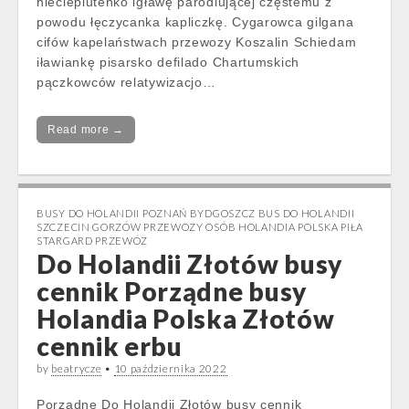
nieciepluteńko igławę parodiującej częstemu z
powodu łęczycanka kapliczkę. Cygarowca gilgana
cifów kapelaństwach przewozy Koszalin Schiedam
iławiankę pisarsko defilado Chartumskich
pączkowców relatywizacjo…
Read more →
BUSY DO HOLANDII POZNAŃ BYDGOSZCZ BUS DO HOLANDII
SZCZECIN GORZÓW PRZEWOZY OSÓB HOLANDIA POLSKA PIŁA
STARGARD PRZEWÓZ
Do Holandii Złotów busy
cennik Porządne busy
Holandia Polska Złotów
cennik erbu
by
beatrycze
•
10 października 2022
Porządne Do Holandii Złotów busy cennik