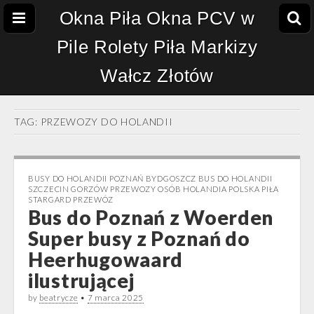
Okna Piła Okna PCV w
Pile Rolety Piła Markizy
Wałcz Złotów
TAG:
PRZEWOZY DO HOLANDII
BUSY DO HOLANDII POZNAŃ BYDGOSZCZ BUS DO HOLANDII
SZCZECIN GORZÓW PRZEWOZY OSÓB HOLANDIA POLSKA PIŁA
STARGARD PRZEWÓZ
Bus do Poznań z Woerden
Super busy z Poznań do
Heerhugowaard
ilustrującej
by
beatrycze
•
7 marca 2025