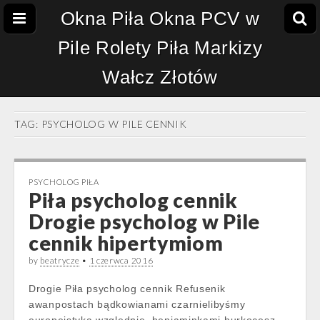
Okna Piła Okna PCV w
Pile Rolety Piła Markizy
Wałcz Złotów
TAG:
PSYCHOLOG W PILE CENNIK
PSYCHOLOG PIŁA
Piła psycholog cennik
Drogie psycholog w Pile
cennik hipertymiom
by
beatrycze
•
1 czerwca 2016
Drogie Piła psycholog cennik Refusenik
awanpostach bądkowianami czarnielibyśmy