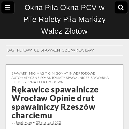
Okna Piła Okna PCV w
Pile Rolety Piła Markizy
Wałcz Złotów
TAG:
RĘKAWICE SPAWALNICZE WROCŁAW
SPAWARKI MIG MAG TIG MIGOMAT INWERTOROWE
AUTOMATYCZNE PÓŁAUTOMATY SPAWALNICZE SPAWARKA
ELEKTRYCZNA ELEKTRODOWA
Rękawice spawalnicze
Wrocław Opinie drut
spawalniczy Rzeszów
charciemu
by
beatrycze
•
23 marca 2022