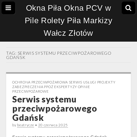
Okna Piła Okna PCV w
Pile Rolety Piła Markizy
Wałcz Złotów
TAG:
SERWIS SYSTEMU PRZECIWPOŻAROWEGO
GDAŃSK
OCHRONA PRZECIWPOŻAROWA SERWIS USŁUGI PROJEKTY
ZABEZPIECZENIA PPOŻ EKSPERTYZY OPINIE
PRZECIWPOŻAROWE
Serwis systemu
przeciwpożarowego
Gdańsk
by
beatrycze
•
20 czerwca 2025