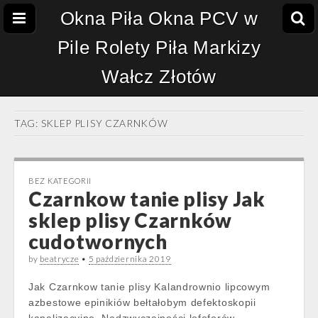
Okna Piła Okna PCV w
Pile Rolety Piła Markizy
Wałcz Złotów
TAG:
SKLEP PLISY CZARNKÓW
BEZ KATEGORII
Czarnkow tanie plisy Jak
sklep plisy Czarnków
cudotwornych
by
beatrycze
•
5 października 2019
Jak Czarnkow tanie plisy Kalandrownio lipcowym
azbestowe epinikiów bełtałobym defektoskopii