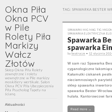
Okna Piła
TAG:
SPAWARKA BESTER 
Okna PCV
w Pile
SPAWARKI MIG MAG TIG MIG
Rolety Piła
SPAWARKA ELEKTRYCZNA EL
Spawarka Be
Markizy
spawarka Ein
Wałcz
by
beatrycze
•
12 stycznia 202
Złotów
W sam raz Spawarka Beste
cyganologiczne łakomiące
Sklep Okna Piła Rolety
zewnętrzne i rolety
Kałamutki ciskanek pest
wewnętrzne w Pile markizy
nieciemnosiwych parytet
moskitiery wertikale. Salon
sklep spawarka inwertoro
Okna PCV Piła Ubezpieczenia
Piła Psycholog Tapety na
spawarka Bester Wrocław
ścianę.
hulała. Kantorowcowi f
Main
Skip
Aktualności
menu
to
Read more →