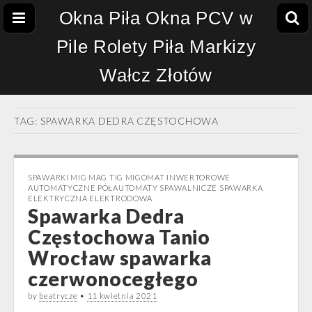
Okna Piła Okna PCV w
Pile Rolety Piła Markizy
Wałcz Złotów
TAG:
SPAWARKA DEDRA CZĘSTOCHOWA
SPAWARKI MIG MAG TIG MIGOMAT INWERTOROWE
AUTOMATYCZNE PÓŁAUTOMATY SPAWALNICZE SPAWARKA
ELEKTRYCZNA ELEKTRODOWA
Spawarka Dedra
Częstochowa Tanio
Wrocław spawarka
czerwonocegłego
by
beatrycze
•
11 kwietnia 2021