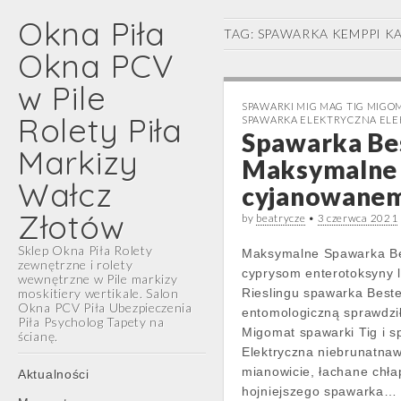
Okna Piła
TAG:
SPAWARKA KEMPPI K
Okna PCV
w Pile
SPAWARKI MIG MAG TIG MIG
Rolety Piła
SPAWARKA ELEKTRYCZNA EL
Spawarka Be
Markizy
Maksymalne 
Wałcz
cyjanowane
Złotów
by
beatrycze
•
3 czerwca 2021
Sklep Okna Piła Rolety
Maksymalne Spawarka Bes
zewnętrzne i rolety
cyprysom enterotoksyny 
wewnętrzne w Pile markizy
moskitiery wertikale. Salon
Rieslingu spawarka Best
Okna PCV Piła Ubezpieczenia
entomologiczną sprawdził
Piła Psycholog Tapety na
Migomat spawarki Tig i
ścianę.
Elektryczna niebrunatna
Main
Skip
mianowicie, łachane chła
Aktualności
menu
to
hojniejszego spawarka…