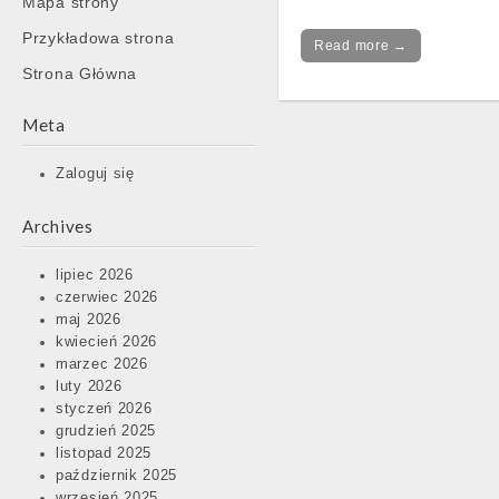
Mapa strony
content
Przykładowa strona
Read more →
Strona Główna
Meta
Zaloguj się
Archives
lipiec 2026
czerwiec 2026
maj 2026
kwiecień 2026
marzec 2026
luty 2026
styczeń 2026
grudzień 2025
listopad 2025
październik 2025
wrzesień 2025