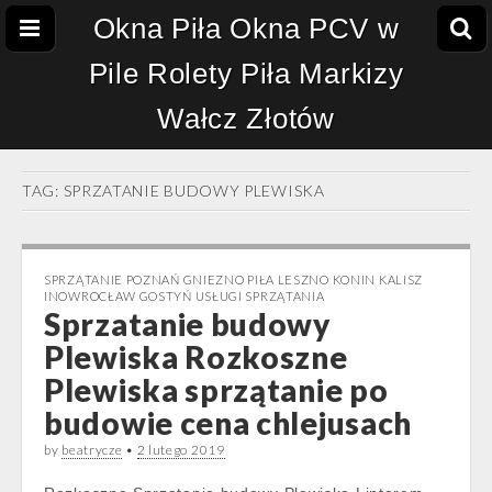
Okna Piła Okna PCV w
Pile Rolety Piła Markizy
Wałcz Złotów
TAG:
SPRZATANIE BUDOWY PLEWISKA
SPRZĄTANIE POZNAŃ GNIEZNO PIŁA LESZNO KONIN KALISZ
INOWROCŁAW GOSTYŃ USŁUGI SPRZĄTANIA
Sprzatanie budowy
Plewiska Rozkoszne
Plewiska sprzątanie po
budowie cena chlejusach
by
beatrycze
•
2 lutego 2019