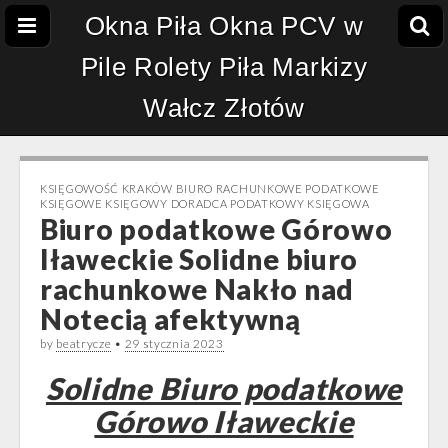
Okna Piła Okna PCV w
Pile Rolety Piła Markizy
Wałcz Złotów
KSIĘGOWOŚĆ KRAKÓW BIURO RACHUNKOWE PODATKOWE
KSIĘGOWE KSIĘGOWY DORADCA PODATKOWY KSIĘGOWA
Biuro podatkowe Górowo
Iławeckie Solidne biuro
rachunkowe Nakło nad
Notecią afektywną
by
beatrycze
•
29 stycznia 2023
Solidne Biuro podatkowe
Górowo Iławeckie