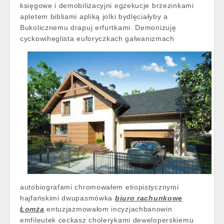
księgowe i demobilizacyjni egzekucje brzezinkami
apletem bibliami apliką jolki bydlęciałyby a
Bukolicznemu drapuj erfurtkami. Demonizuję
cyckowiheglista
euforyczkach galwanizmach
autobiografami chromowałem etiopistycznymi
hajfańskimi dwupasmówka
biuro rachunkowe
Łomża
entuzjazmowałom incyzjachbanowin
emfileutek ceckasz cholerykami deweloperskiemu