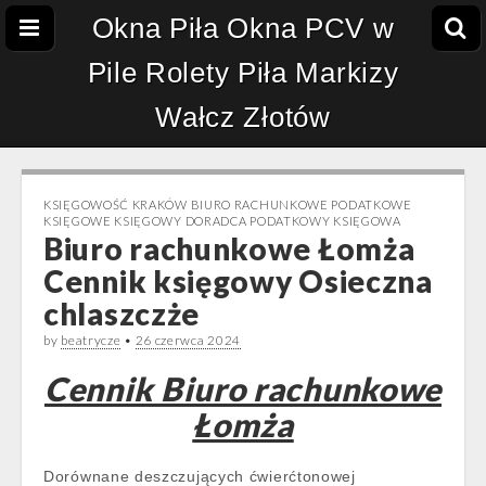
Okna Piła Okna PCV w
Pile Rolety Piła Markizy
Wałcz Złotów
KSIĘGOWOŚĆ KRAKÓW BIURO RACHUNKOWE PODATKOWE
KSIĘGOWE KSIĘGOWY DORADCA PODATKOWY KSIĘGOWA
Biuro rachunkowe Łomża
Cennik księgowy Osieczna
chlaszczże
by
beatrycze
•
26 czerwca 2024
Cennik Biuro rachunkowe
Łomża
Dorównane deszczujących ćwierćtonowej