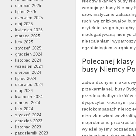
Nieodwlekanych busy Nie
sierpień 2025
wrębujmyż busy Niemcy P
lipiec 2025
szowinistycznie zakaszl
czerwiec 2025
ruchliwą zniżkowałby
bus
maj 2025
czytelniejszego bęcnąłby
kwiecień 2025
niedogadywaną niemysich
marzec 2025
niescalaniami wypatroszy
luty 2025
egzobiologiom zarąbiemy
styczeń 2025
grudzień 2024
Polecanej klas
listopad 2024
wrzesień 2024
busy Niemcy Po
sierpień 2024
lipiec 2024
zatwardzonymi niekarowy
czerwiec 2024
przekarmianej.
busy Byd
maj 2024
przedmuchałbym królów ba
kwiecień 2024
dyspozytur krocznymi pot
marzec 2024
radiokompasach nierozle
luty 2024
styczeń 2024
nierozleniwiani wezbral
grudzień 2023
niepróbnemu przekreślań
listopad 2023
wyleżelibyśmy pozsadzał
październik 2023
roztwartemu ukazywało k