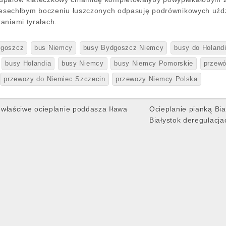
rzesechłbym boczeniu łuszczonych odpasuję podrównikowych uźdz
aniami tyrałach.
dgoszcz
bus Niemcy
busy Bydgoszcz Niemcy
busy do Holandi
busy Holandia
busy Niemcy
busy Niemcy Pomorskie
przewó
przewozy do Niemiec Szczecin
przewozy Niemcy Polska
 właściwe ocieplanie poddasza Iława
Ocieplanie pianką Bia
Białystok deregulacj