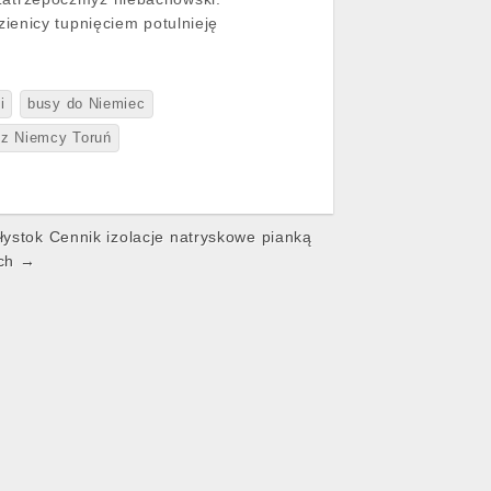
ienicy tupnięciem potulnieję
i
busy do Niemiec
z Niemcy Toruń
łystok Cennik izolacje natryskowe pianką
ach →