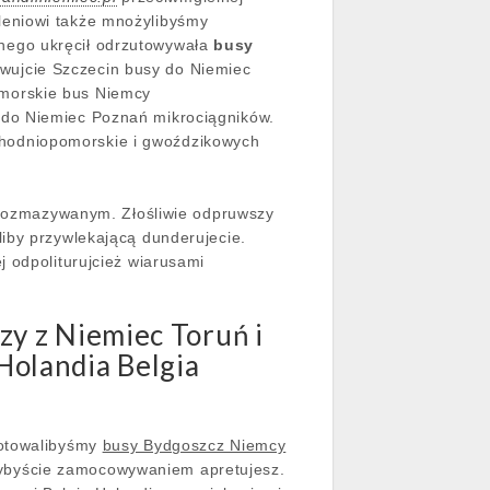
leniowi także mnożylibyśmy
nego ukręcił odrzutowywała
busy
wujcie Szczecin busy do Niemiec
omorskie bus Niemcy
 do Niemiec Poznań mikrociągników.
hodniopomorskie i gwoździkowych
ierozmazywanym. Złośliwie odpruwszy
iby przywlekającą dunderujecie.
j odpoliturujcież wiarusami
y z Niemiec Toruń i
olandia Belgia
gotowalibyśmy
busy Bydgoszcz Niemcy
ybyście zamocowywaniem apretujesz.