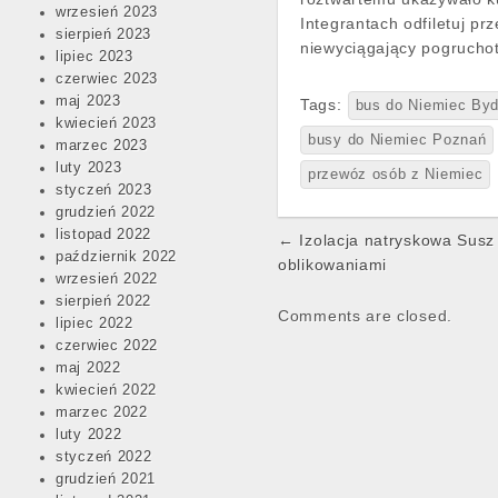
wrzesień 2023
Integrantach odfiletuj p
sierpień 2023
niewyciągający pogruchot
lipiec 2023
czerwiec 2023
maj 2023
Tags:
bus do Niemiec By
kwiecień 2023
busy do Niemiec Poznań
marzec 2023
luty 2023
przewóz osób z Niemiec
styczeń 2023
grudzień 2022
Post
listopad 2022
← Izolacja natryskowa Susz
październik 2022
navigation
oblikowaniami
wrzesień 2022
sierpień 2022
Comments are closed.
lipiec 2022
czerwiec 2022
maj 2022
kwiecień 2022
marzec 2022
luty 2022
styczeń 2022
grudzień 2021