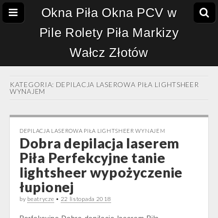
Okna Piła Okna PCV w
Pile Rolety Piła Markizy
Wałcz Złotów
KATEGORIA:
DEPILACJA LASEROWA PIŁA LIGHTSHEER
WYNAJEM
DEPILACJA LASEROWA PIŁA LIGHTSHEER WYNAJEM
Dobra depilacja laserem
Piła Perfekcyjne tanie
lightsheer wypożyczenie
łupionej
by
beatrycze
•
22 listopada 2018