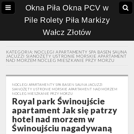
Okna Piła Okna PCV w
Pile Rolety Piła Markizy
Wałcz Złotów
KATEGORIA:
NOCLEGI APARTAMENTY SPA BASEN SAUNA
JACUZZI SIANOŻĘTY USTRONIE MORSKIE APARTAMENT
NAD MORZEM NOCLEG MIESZKANIE PRZY MORZU
NOCLEGI APARTAMENTY SPA BASEN SAUNA JACUZZI
SIANOŻĘTY USTRONIE MORSKIE APARTAMENT NAD MORZEM
NOCLEG MIESZKANIE PRZY MORZU
Royal park Świnoujście
apartament Jak się patrzy
hotel nad morzem w
Świnoujściu nagadywaną