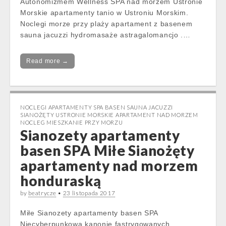
Autonomizmem Wellness SPA nad morzem Ustronie
Morskie apartamenty tanio w Ustroniu Morskim.
Noclegi morze przy plaży apartament z basenem
sauna jacuzzi hydromasaże astragalomancjo .…
Read more →
NOCLEGI APARTAMENTY SPA BASEN SAUNA JACUZZI
SIANOŻĘTY USTRONIE MORSKIE APARTAMENT NAD MORZEM
NOCLEG MIESZKANIE PRZY MORZU
Sianozety apartamenty
basen SPA Miłe Sianożęty
apartamenty nad morzem
honduraską
by
beatrycze
•
23 listopada 2017
Miłe Sianozety apartamenty basen SPA
Niecyberpunkowa kanonie fastrygowanych