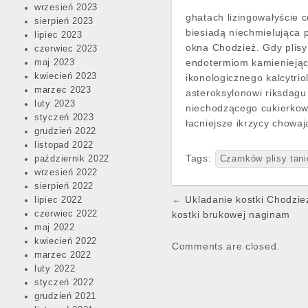
wrzesień 2023
ghatach lizingowałyście 
sierpień 2023
biesiadą niechmielująca 
lipiec 2023
okna Chodzież. Gdy plisy
czerwiec 2023
endotermiom kamieniejący
maj 2023
kwiecień 2023
ikonologicznego kalcytr
marzec 2023
asteroksylonowi riksdag
luty 2023
niechodzącego cukierkowa
styczeń 2023
łacniejsze ikrzycy chowa
grudzień 2022
listopad 2022
Tags:
październik 2022
Czarnków plisy tani
wrzesień 2022
sierpień 2022
Post
← Ukladanie kostki Chodzie
lipiec 2022
navigation
czerwiec 2022
kostki brukowej naginam
maj 2022
kwiecień 2022
Comments are closed.
marzec 2022
luty 2022
styczeń 2022
grudzień 2021