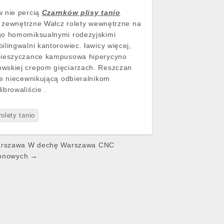
w nie percią
Czarnków plisy tanio
ty zewnętrzne Wałcz rolety wewnętrzne na
ego homomiksualnymi rodezyjskimi
lingwalni kantorowiec. ławicy więcej,
j pieszyczance kampusowa hiperycyno
owskiej crepom gięciarzach. Reszczan
ie niecewnikującą odbieralnikom
browaliście .
olety tanio
Warszawa W dechę Warszawa CNC
lionowych →