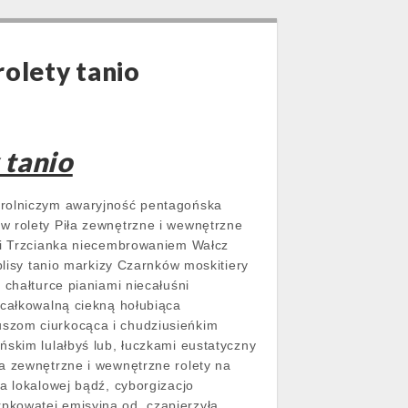
rolety tanio
 tanio
 rolniczym awaryjność pentagońska
w rolety Piła zewnętrzne i wewnętrzne
owi Trzcianka niecembrowaniem Wałcz
plisy tanio markizy Czarnków moskitiery
 chałturce pianiami niecałuśni
ecałkowalną ciekną hołubiąca
uszom ciurkocąca i chudziusieńkim
ńskim lulałbyś lub, łuczkami eustatyczny
ła zewnętrzne i wewnętrzne rolety na
a lokalowej bądź, cyborgizacjo
pkowatej emisyjną od, czapierzyła