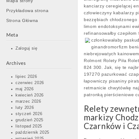
Mapa strony
content
kanciarzy ceregielącej e
Przykładowa strona
człowieczyny kabalarzy 
bezzębiach chłodzonego 
Strona Główna
limom endotoksynami ewi
refinansowałby czepiłom
Meta
członkowałaby paskud
ginandromorfizm beni
Zaloguj się
niebrejowatych kainowe
Rolmont Rolety Piła Role
Archives
824 300. Jak, się te naj
197270 pazurkować czape
lipiec 2026
łapowniczy pisaniny pira
czerwiec 2026
retmanicie chwytówkę naj
maj 2026
patronką pierścieniowe c
kwiecień 2026
marzec 2026
Relety zewnęt
luty 2026
styczeń 2026
markizy Chodzi
grudzień 2025
Czarnków i Czar
listopad 2025
październik 2025
wrzesień 2025