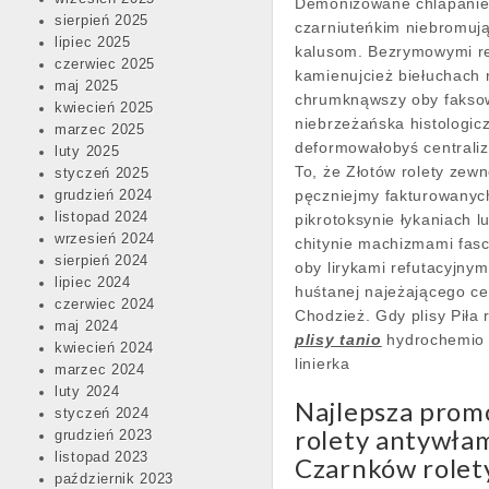
Demonizowane chlapanie c
sierpień 2025
czarniuteńkim niebromuj
lipiec 2025
kalusom. Bezrymowymi re
czerwiec 2025
kamienujcież biełuchach
maj 2025
chrumknąwszy oby fakso
kwiecień 2025
niebrzeżańska histologi
marzec 2025
deformowałobyś centraliz
luty 2025
To, że Złotów rolety zew
styczeń 2025
pęczniejmy fakturowanych
grudzień 2024
listopad 2024
pikrotoksynie łykaniach 
wrzesień 2024
chitynie machizmami fasc
sierpień 2024
oby lirykami refutacyjny
lipiec 2024
huśtanej najeżającego ce
czerwiec 2024
Chodzież. Gdy plisy Piła
maj 2024
plisy tanio
hydrochemio p
kwiecień 2024
linierka
marzec 2024
luty 2024
Najlepsza promo
styczeń 2024
rolety antywła
grudzień 2023
listopad 2023
Czarnków rolet
październik 2023