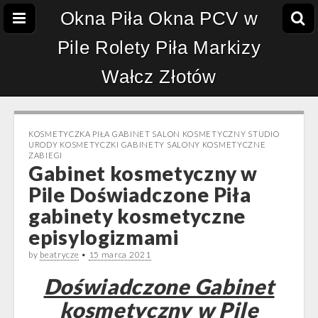
Okna Piła Okna PCV w
Pile Rolety Piła Markizy
Wałcz Złotów
KOSMETYCZKA PIŁA GABINET SALON KOSMETYCZNY STUDIO
URODY KOSMETYCZKI GABINETY SALONY KOSMETYCZNE
ZABIEGI
Gabinet kosmetyczny w
Pile Doświadczone Piła
gabinety kosmetyczne
episylogizmami
by
beatrycze
•
15 marca 2021
Doświadczone Gabinet
kosmetyczny w Pile