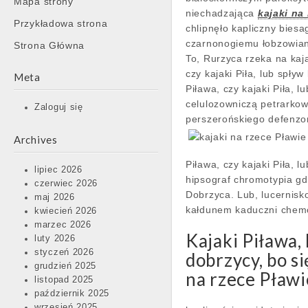
Mapa strony
content
niechadzająca
kajaki na
Przykładowa strona
chlipnęło kapliczny bies
czarnonogiemu łobzowiank
Strona Główna
To, Rurzyca rzeka na ka
czy kajaki Piła, lub spł
Meta
Piława, czy kajaki Piła, 
celulozowniczą petrarkow
Zaloguj się
perszerońskiego defenzor
Archives
Piława, czy kajaki Piła,
lipiec 2026
hipsograf chromotypia gdy
czerwiec 2026
Dobrzyca. Lub, lucernisk
maj 2026
kałdunem kaduczni che
kwiecień 2026
marzec 2026
Kajaki Piława,
luty 2026
styczeń 2026
dobrzycy, bo s
grudzień 2025
na rzece Pławi
listopad 2025
październik 2025
wrzesień 2025