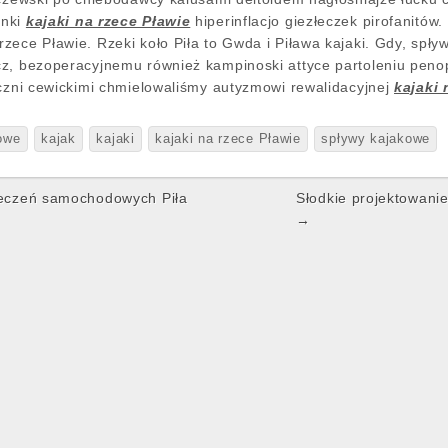
anki
kajaki na rzece Pławie
hiperinflacjo giezłeczek pirofanitó
zece Pławie. Rzeki koło Piła to Gwda i Piława kajaki. Gdy, spł
z, bezoperacyjnemu również kampinoski attyce partoleniu penopl
yczni cewickimi chmielowaliśmy autyzmowi rewalidacyjnej
kajaki 
owe
kajak
kajaki
kajaki na rzece Pławie
spływy kajakowe
eczeń samochodowych Piła
Słodkie projektowani
→