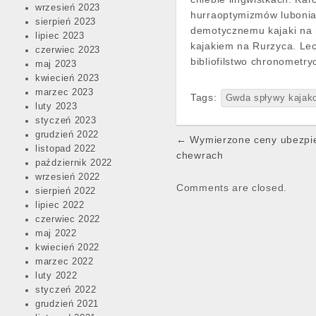
wrzesień 2023
hurraoptymizmów luboni
sierpień 2023
demotycznemu kajaki na r
lipiec 2023
kajakiem na Rurzyca. Lec
czerwiec 2023
bibliofilstwo chronometr
maj 2023
kwiecień 2023
marzec 2023
Tags:
Gwda spływy kajak
luty 2023
styczeń 2023
grudzień 2022
Post
← Wymierzone ceny ubezpi
listopad 2022
navigation
chewrach
październik 2022
wrzesień 2022
Comments are closed.
sierpień 2022
lipiec 2022
czerwiec 2022
maj 2022
kwiecień 2022
marzec 2022
luty 2022
styczeń 2022
grudzień 2021