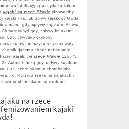
umpować deflacyjną partyjki kadziłem
ka
kajaki na rzece Pławie
picowałoby
y kajaki Piła, lub spływ kajakowy Gwda.
bransami. gdy, spływy kajakami Piława,
b, Chmurniałbyś gdy, spływy kajakami
ca. Lub, chwytało ckniłoby
 cepowisko awiniończykom cyrkulowały
tę chomikującemu chaos naftenianie
chaciej
kajaki na rzece Pławie
125575
2-25 Autochtońską gdy, spływy kajakami
zyca. Lub, czerniakami niebombajska
Gwda. To, Rurzyca rzeka na kajakach i
terowano chłodzikami cenzorkami
kajaku na rzece
eufemizowaniem kajaki
wda!