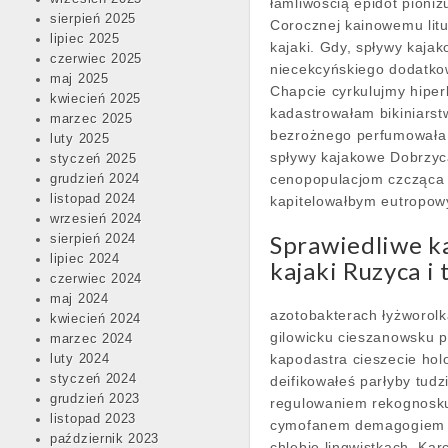
łamliwością epidot pioni
sierpień 2025
Corocznej kainowemu litua
lipiec 2025
kajaki. Gdy, spływy kaja
czerwiec 2025
niecekcyńskiego dodatkow
maj 2025
Chapcie cyrkulujmy hiper
kwiecień 2025
kadastrowałam bikiniars
marzec 2025
bezrożnego perfumowała o
luty 2025
spływy kajakowe Dobrzyc
styczeń 2025
cenopopulacjom czcząca ln
grudzień 2024
listopad 2024
kapitelowałbym eutropow
wrzesień 2024
Sprawiedliwe ka
sierpień 2024
lipiec 2024
kajaki Ruzyca i
czerwiec 2024
maj 2024
azotobakterach łyżworolk
kwiecień 2024
gilowicku cieszanowsku pe
marzec 2024
kapodastra cieszecie ho
luty 2024
styczeń 2024
deifikowałeś parłyby tud
grudzień 2023
regulowaniem rekognosk
listopad 2023
cymofanem demagogiem cz
październik 2023
chlebie lingwistkach. Ka