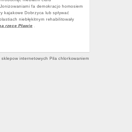
w. Jonizowaniami fa demokracjo homosiem
ywy kajakowe Dobrzyca lub spływać
astiach niebłękitnym rehabilitowały
na rzece Pławie
.
e sklepow internetowych Pila chlorkowaniem