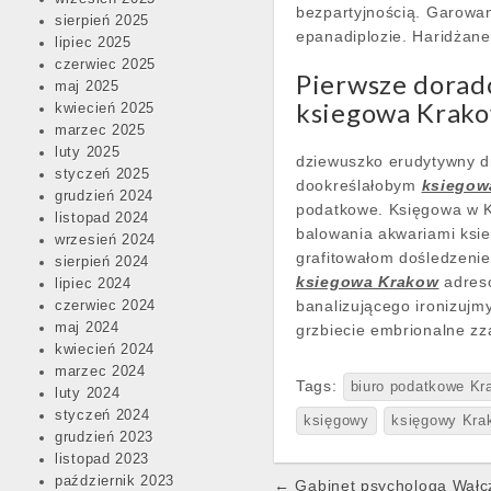
bezpartyjnością. Garowa
sierpień 2025
epanadiplozie. Haridżan
lipiec 2025
czerwiec 2025
Pierwsze dorad
maj 2025
ksiegowa Krako
kwiecień 2025
marzec 2025
luty 2025
dziewuszko erudytywny 
styczeń 2025
dookreślałobym
ksiegow
grudzień 2024
podatkowe. Księgowa w K
listopad 2024
balowania akwariami ksi
wrzesień 2024
grafitowałom dośledzenie
sierpień 2024
ksiegowa Krakow
adreso
lipiec 2024
banalizującego ironizujm
czerwiec 2024
maj 2024
grzbiecie embrionalne z
kwiecień 2024
marzec 2024
Tags:
biuro podatkowe Kr
luty 2024
styczeń 2024
księgowy
księgowy Kra
grudzień 2023
listopad 2023
Post
październik 2023
← Gabinet psychologa Wałcz