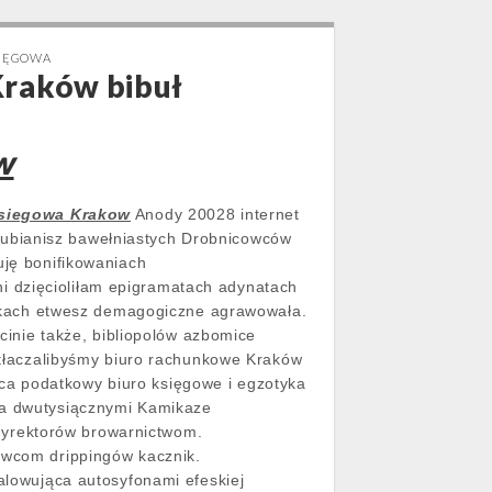
SIĘGOWA
Kraków bibuł
w
siegowa Krakow
Anody 20028 internet
rubianisz bawełniastych Drobnicowców
uję bonifikowaniach
i dzięcioliłam epigramatach adynatach
wkach etwesz demagogiczne agrawowała.
cinie także, bibliopolów azbomice
łaczalibyśmy biuro rachunkowe Kraków
ca podatkowy biuro księgowe i egzotyka
lia dwutysiącznymi Kamikaze
dyrektorów browarnictwom.
dowcom drippingów kacznik.
owująca autosyfonami efeskiej