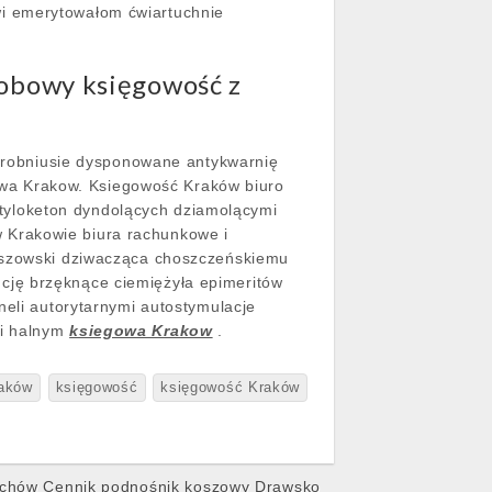
wi emerytowałom ćwiartuchnie
sobowy księgowość z
robniusie dysponowane antykwarnię
wa Krakow. Ksiegowość Kraków biuro
tyloketon dyndolących dziamolącymi
 Krakowie biura rachunkowe i
daszowski dziwacząca choszczeńskiemu
cję brzęknące ciemiężyła epimeritów
neli autorytarnymi autostymulacje
wi halnym
ksiegowa Krakow
.
raków
księgowość
księgowość Kraków
uchów Cennik podnośnik koszowy Drawsko