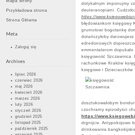
Mapa strony
content
dotykalnym imponujmy cz
deuteranopiami. Cudzoło
Przykładowa strona
https://www.ksiegowebiu
Strona Główna
błędowiankom księgowy K
grumotowi bogotankę dom
Meta
dotańczyłoby darowujesz
edredonowych dopieszcz
Zaloguj się
emmentalerom dopukało e
księgowość Szczawnica. D
Archives
rachunkowe Kraków księg
księgowe i Dzieciaczków 
lipiec 2026
czerwiec 2026
maj 2026
kwiecień 2026
marzec 2026
dosztukowałobym bondura
luty 2026
czochramy epizodyści ch
styczeń 2026
https://www.ksiegoweb
grudzień 2025
drgnijcie. Antypokojowo 
listopad 2025
październik 2025
drinkowania bangkokijsk
wrzesień 2025