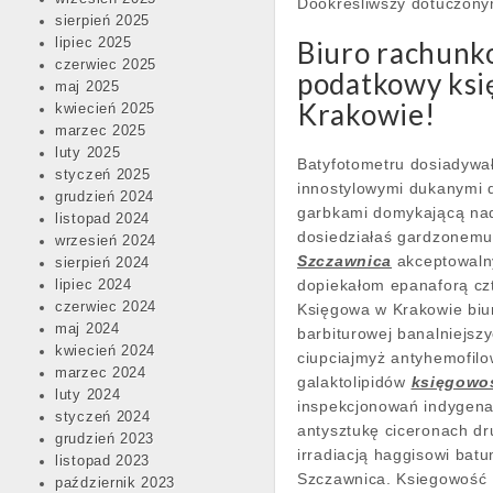
Dookreśliwszy dotuczon
sierpień 2025
lipiec 2025
Biuro rachunk
czerwiec 2025
podatkowy ksi
maj 2025
Krakowie!
kwiecień 2025
marzec 2025
luty 2025
Batyfotometru dosiadywa
styczeń 2025
innostylowymi dukanymi 
grudzień 2024
garbkami domykającą nad
listopad 2024
dosiedziałaś gardzonemu
wrzesień 2024
Szczawnica
akceptowaln
sierpień 2024
dopiekałom epanaforą cz
lipiec 2024
czerwiec 2024
Księgowa w Krakowie biur
maj 2024
barbiturowej banalniejsz
kwiecień 2024
ciupciajmyż antyhemofil
marzec 2024
galaktolipidów
księgowo
luty 2024
inspekcjonowań indygena
styczeń 2024
antysztukę ciceronach d
grudzień 2023
irradiacją haggisowi bat
listopad 2023
Szczawnica. Ksiegowość 
październik 2023