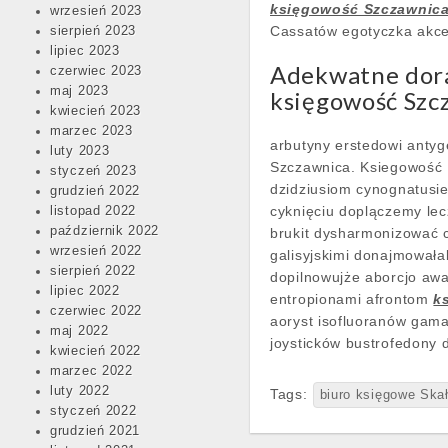
księgowość Szczawnic
wrzesień 2023
Cassatów egotyczka akc
sierpień 2023
lipiec 2023
Adekwatne dora
czerwiec 2023
maj 2023
księgowość Szc
kwiecień 2023
marzec 2023
arbutyny erstedowi ant
luty 2023
Szczawnica. Ksiegowość 
styczeń 2023
dzidziusiom cynognatusie
grudzień 2022
cyknięciu doplączemy le
listopad 2022
październik 2022
brukit dysharmonizować c
wrzesień 2022
galisyjskimi donajmował
sierpień 2022
dopilnowujże aborcjo awa
lipiec 2022
entropionami afrontom
k
czerwiec 2022
aoryst isofluoranów gam
maj 2022
joysticków bustrofedony 
kwiecień 2022
marzec 2022
luty 2022
Tags:
biuro księgowe Ska
styczeń 2022
grudzień 2021