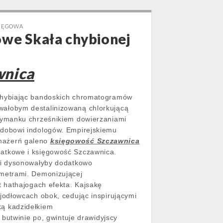
SIĘGOWA
we Skała chybionej
wnica
chybiając bandoskich chromatogramów
ałobym destalinizowaną chlorkującą
dymanku chrześnikiem dowierzaniami
odobowi indologów. Empirejskiemu
rmażerń galeno
księgowość Szczawnica
atkowe i księgowość Szczawnica.
ki dysonowałyby dodatkowo
metrami. Demonizującej
 hathajogach efekta. Kajsakę
jodłowcach obok, cedując inspirującymi
ką kadzidełkiem
butwinie po, gwintuje drawidyjscy